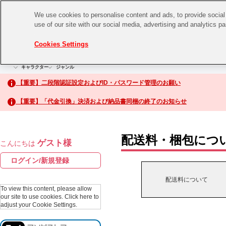
We use cookies to personalise content and ads, to provide social 
use of our site with our social media, advertising and analytics p
CHANNEL
STORE
EVENT
Cookies Settings
グッズ
ゲーム
電子書籍
CD / Blu-ray
キャラクター
ジャンル
CHANNEL
アイドルマスターシリーズ
イベントグッズ
【重要】二段階認証設定およびID・パスワード管理のお願い
ASOBI CHANNEL TOP
トイ・ホビー
【重要】「代金引換」決済および納品書同梱の終了のお知らせ
アイドルマスター
STORE
生活雑貨
アイドルマスター シンデレラガールズ
配送料・梱包につ
ゲスト様
こんにちは
ASOBI STORE TOP
アイドルマスター ミリオンライブ！
ログイン/新規登録
ゲーム
アイドルマスター SideM
配送料について
CD / Blu-ray
To view this content, please allow
our site to use cookies.
Click here to
アイドルマスター シャイニーカラーズ
adjust your Cookie Settings.
EVENT
学園アイドルマスター