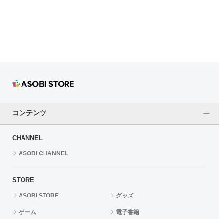
ドラゴンボール
ラブライブ！シリーズ
ラブライブ！
ラブライブ！サンシャイン‼
ラブライブ！虹ヶ咲学園スクールアイドル同好会
コンテンツ
ラブライブ！スーパースター!!
CHANNEL
アイドリッシュセブン
ASOBI CHANNEL
モフモフパレード
STORE
ASOBI STORE
グッズ
ゲーム
電子書籍