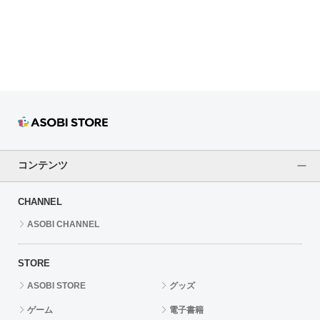
ドラゴンボール
ラブライブ！シリーズ
ラブライブ！
ラブライブ！サンシャイン‼
ラブライブ！虹ヶ咲学園スクールアイドル同好会
コンテンツ
ラブライブ！スーパースター!!
CHANNEL
アイドリッシュセブン
ASOBI CHANNEL
モフモフパレード
STORE
ASOBI STORE
グッズ
ゲーム
電子書籍