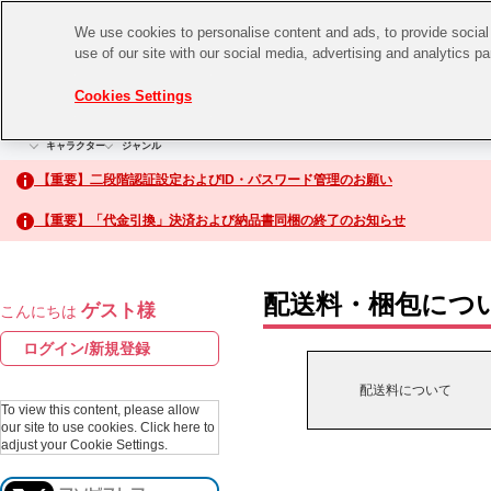
We use cookies to personalise content and ads, to provide social 
use of our site with our social media, advertising and analytics p
CHANNEL
STORE
EVENT
Cookies Settings
グッズ
ゲーム
電子書籍
CD / Blu-ray
キャラクター
ジャンル
CHANNEL
アイドルマスターシリーズ
イベントグッズ
【重要】二段階認証設定およびID・パスワード管理のお願い
ASOBI CHANNEL TOP
トイ・ホビー
【重要】「代金引換」決済および納品書同梱の終了のお知らせ
アイドルマスター
STORE
生活雑貨
アイドルマスター シンデレラガールズ
配送料・梱包につ
ゲスト様
こんにちは
ASOBI STORE TOP
アイドルマスター ミリオンライブ！
ログイン/新規登録
ゲーム
アイドルマスター SideM
配送料について
CD / Blu-ray
To view this content, please allow
our site to use cookies.
Click here to
アイドルマスター シャイニーカラーズ
adjust your Cookie Settings.
EVENT
学園アイドルマスター