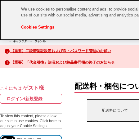
We use cookies to personalise content and ads, to provide social 
use of our site with our social media, advertising and analytics p
CHANNEL
STORE
EVENT
Cookies Settings
グッズ
ゲーム
電子書籍
CD / Blu-ray
キャラクター
ジャンル
CHANNEL
アイドルマスターシリーズ
イベントグッズ
【重要】二段階認証設定およびID・パスワード管理のお願い
ASOBI CHANNEL TOP
トイ・ホビー
【重要】「代金引換」決済および納品書同梱の終了のお知らせ
アイドルマスター
STORE
生活雑貨
アイドルマスター シンデレラガールズ
配送料・梱包につ
ゲスト様
こんにちは
ASOBI STORE TOP
アイドルマスター ミリオンライブ！
ログイン/新規登録
ゲーム
アイドルマスター SideM
配送料について
CD / Blu-ray
To view this content, please allow
our site to use cookies.
Click here to
アイドルマスター シャイニーカラーズ
adjust your Cookie Settings.
EVENT
学園アイドルマスター