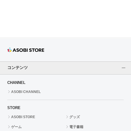
ドラゴンボール
ラブライブ！シリーズ
ラブライブ！
ラブライブ！サンシャイン‼
ラブライブ！虹ヶ咲学園スクールアイドル同好会
コンテンツ
ラブライブ！スーパースター!!
CHANNEL
アイドリッシュセブン
ASOBI CHANNEL
モフモフパレード
STORE
ASOBI STORE
グッズ
ゲーム
電子書籍