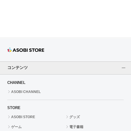
ドラゴンボール
ラブライブ！シリーズ
ラブライブ！
ラブライブ！サンシャイン‼
ラブライブ！虹ヶ咲学園スクールアイドル同好会
コンテンツ
ラブライブ！スーパースター!!
CHANNEL
アイドリッシュセブン
ASOBI CHANNEL
モフモフパレード
STORE
ASOBI STORE
グッズ
ゲーム
電子書籍