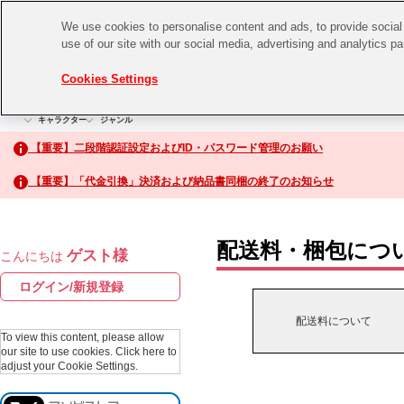
We use cookies to personalise content and ads, to provide social 
use of our site with our social media, advertising and analytics p
CHANNEL
STORE
EVENT
Cookies Settings
グッズ
ゲーム
電子書籍
CD / Blu-ray
キャラクター
ジャンル
CHANNEL
アイドルマスターシリーズ
イベントグッズ
【重要】二段階認証設定およびID・パスワード管理のお願い
ASOBI CHANNEL TOP
トイ・ホビー
【重要】「代金引換」決済および納品書同梱の終了のお知らせ
アイドルマスター
STORE
生活雑貨
アイドルマスター シンデレラガールズ
配送料・梱包につ
ゲスト様
こんにちは
ASOBI STORE TOP
アイドルマスター ミリオンライブ！
ログイン/新規登録
ゲーム
アイドルマスター SideM
配送料について
CD / Blu-ray
To view this content, please allow
our site to use cookies.
Click here to
アイドルマスター シャイニーカラーズ
adjust your Cookie Settings.
EVENT
学園アイドルマスター