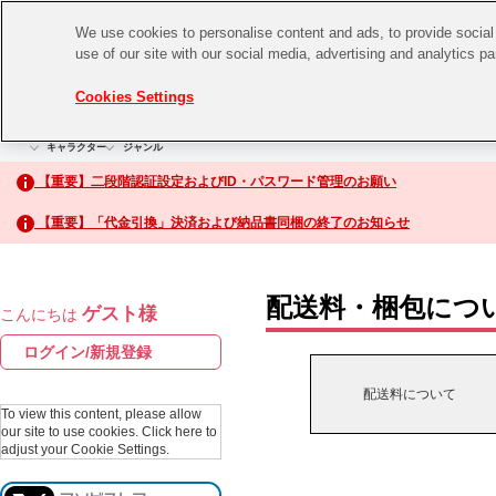
We use cookies to personalise content and ads, to provide social 
use of our site with our social media, advertising and analytics p
CHANNEL
STORE
EVENT
Cookies Settings
グッズ
ゲーム
電子書籍
CD / Blu-ray
キャラクター
ジャンル
CHANNEL
アイドルマスターシリーズ
イベントグッズ
【重要】二段階認証設定およびID・パスワード管理のお願い
ASOBI CHANNEL TOP
トイ・ホビー
【重要】「代金引換」決済および納品書同梱の終了のお知らせ
アイドルマスター
STORE
生活雑貨
アイドルマスター シンデレラガールズ
配送料・梱包につ
ゲスト様
こんにちは
ASOBI STORE TOP
アイドルマスター ミリオンライブ！
ログイン/新規登録
ゲーム
アイドルマスター SideM
配送料について
CD / Blu-ray
To view this content, please allow
our site to use cookies.
Click here to
アイドルマスター シャイニーカラーズ
adjust your Cookie Settings.
EVENT
学園アイドルマスター