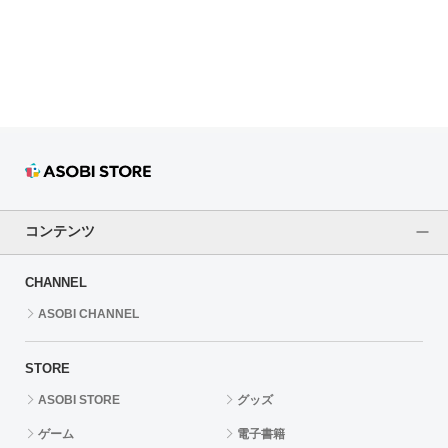
ドラゴンボール
ラブライブ！シリーズ
ラブライブ！
ラブライブ！サンシャイン‼
ラブライブ！虹ヶ咲学園スクールアイドル同好会
コンテンツ
ラブライブ！スーパースター!!
CHANNEL
アイドリッシュセブン
ASOBI CHANNEL
モフモフパレード
STORE
ASOBI STORE
グッズ
ゲーム
電子書籍