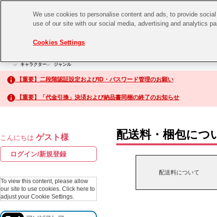
We use cookies to personalise content and ads, to provide social 
use of our site with our social media, advertising and analytics p
CHANNEL
STORE
EVENT
Cookies Settings
グッズ
ゲーム
電子書籍
CD / Blu-ray
キャラクター
ジャンル
CHANNEL
アイドルマスターシリーズ
イベントグッズ
【重要】二段階認証設定およびID・パスワード管理のお願い
ASOBI CHANNEL TOP
トイ・ホビー
【重要】「代金引換」決済および納品書同梱の終了のお知らせ
アイドルマスター
STORE
生活雑貨
アイドルマスター シンデレラガールズ
配送料・梱包につ
ゲスト様
こんにちは
ASOBI STORE TOP
アイドルマスター ミリオンライブ！
ログイン/新規登録
ゲーム
アイドルマスター SideM
配送料について
CD / Blu-ray
To view this content, please allow
our site to use cookies.
Click here to
アイドルマスター シャイニーカラーズ
adjust your Cookie Settings.
EVENT
学園アイドルマスター