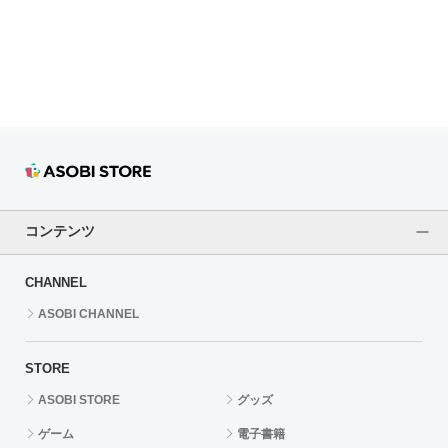
ドラゴンボール
ラブライブ！シリーズ
ラブライブ！
ラブライブ！サンシャイン‼
ラブライブ！虹ヶ咲学園スクールアイドル同好会
コンテンツ
ラブライブ！スーパースター!!
CHANNEL
アイドリッシュセブン
ASOBI CHANNEL
モフモフパレード
STORE
ASOBI STORE
グッズ
ゲーム
電子書籍