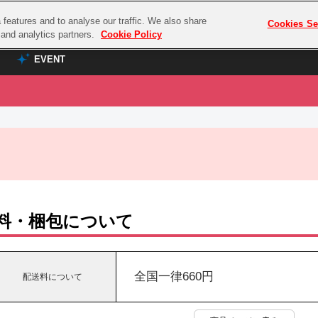
features and to analyse our traffic. We also share
プレミアム会員と
Cookies Se
g and analytics partners.
Cookie Policy
EVENT
EVENT
ラブライブ！シリーズ
プレミアム会員と
TOP
ASOBI TICKET
の達人
ラブライブ！
ラブライブ！サンシャイン‼
ASOBI STAGE
COMBAT
ラブライブ！虹ヶ咲学園スクールアイドル同好会
その他先行受付
クマン
ラブライブ！スーパースター!!
料・梱包について
コクラシック
アイドリッシュセブン
ノオマジック
モフモフパレード
ダムシリーズ
全国一律660円
配送料について
ゴンボール