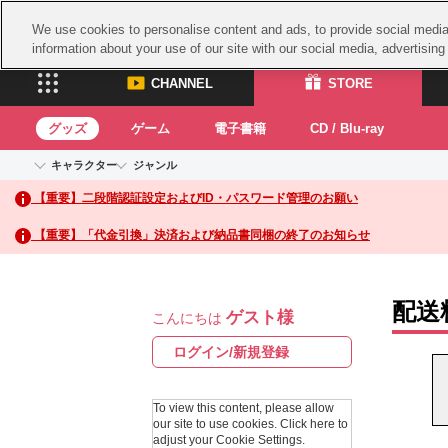
We use cookies to personalise content and ads, to provide social media 
information about your use of our site with our social media, advertisin
CHANNEL
STORE
グッズ
ゲーム
電子書籍
CD / Blu-ray
キャラクター
ジャンル
CHANNEL
STORE
【重要】二段階認証設定およびID・パスワード管理のお願い
アイドルマスターシリーズ
イベントグッズ
鉄拳
ASOBI CHANNEL TOP
ASOBI STORE 
トイ・ホビー
太鼓
アイドルマスター
【重要】「代金引換」決済および納品書同梱の終了のお知らせ
アイドルマスター シンデレラガールズ
グッズ
生活雑貨
ACE 
アイドルマスター ミリオンライブ！
ゲーム
パッ
アイドルマスター SideM
配送
ゲスト様
アイドルマスター シャイニーカラーズ
こんにちは
ナム
電子書籍
学園アイドルマスター
スサ
ログイン/新規登録
CD / Blu-ray
プロジェクトアイマス ヴイアライヴ
ガン
テイルズ オブ シリーズ
To view this content, please allow
ドラ
our site to use cookies.
Click here to
電音部
adjust your Cookie Settings.