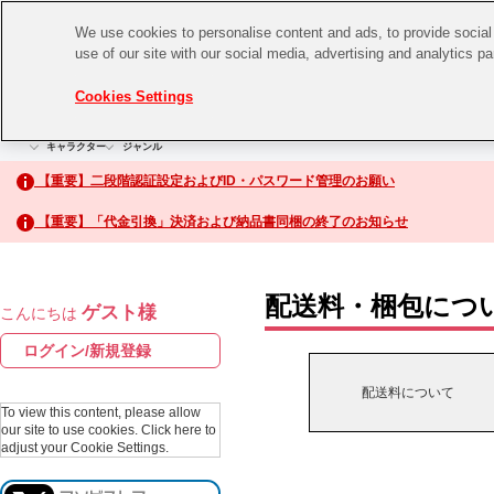
We use cookies to personalise content and ads, to provide social 
use of our site with our social media, advertising and analytics p
CHANNEL
STORE
EVENT
Cookies Settings
グッズ
ゲーム
電子書籍
CD / Blu-ray
キャラクター
ジャンル
CHANNEL
アイドルマスターシリーズ
イベントグッズ
【重要】二段階認証設定およびID・パスワード管理のお願い
ASOBI CHANNEL TOP
トイ・ホビー
【重要】「代金引換」決済および納品書同梱の終了のお知らせ
アイドルマスター
STORE
生活雑貨
アイドルマスター シンデレラガールズ
配送料・梱包につ
ゲスト様
こんにちは
ASOBI STORE TOP
アイドルマスター ミリオンライブ！
ログイン/新規登録
ゲーム
アイドルマスター SideM
配送料について
CD / Blu-ray
To view this content, please allow
our site to use cookies.
Click here to
アイドルマスター シャイニーカラーズ
adjust your Cookie Settings.
EVENT
学園アイドルマスター