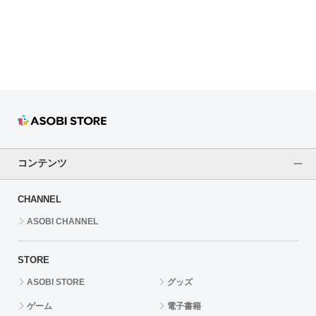
ドラゴンボール
ラブライブ！シリーズ
ラブライブ！
ラブライブ！サンシャイン‼
ラブライブ！虹ヶ咲学園スクールアイドル同好会
コンテンツ
ラブライブ！スーパースター!!
CHANNEL
アイドリッシュセブン
ASOBI CHANNEL
モフモフパレード
STORE
ASOBI STORE
グッズ
ゲーム
電子書籍