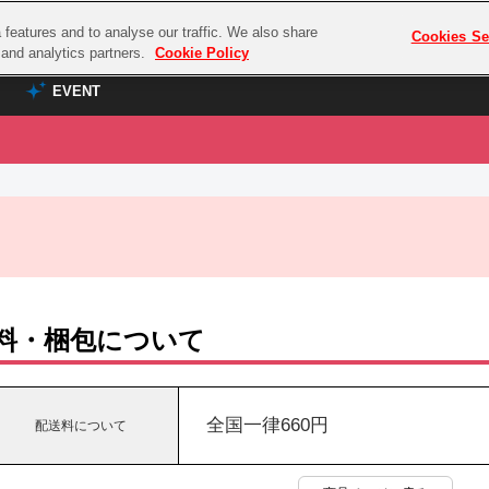
features and to analyse our traffic. We also share
プレミアム会員と
Cookies Se
g and analytics partners.
Cookie Policy
EVENT
EVENT
ラブライブ！シリーズ
プレミアム会員と
TOP
ASOBI TICKET
の達人
ラブライブ！
ラブライブ！サンシャイン‼
ASOBI STAGE
COMBAT
ラブライブ！虹ヶ咲学園スクールアイドル同好会
その他先行受付
クマン
ラブライブ！スーパースター!!
料・梱包について
コクラシック
アイドリッシュセブン
ノオマジック
モフモフパレード
ダムシリーズ
全国一律660円
配送料について
ゴンボール