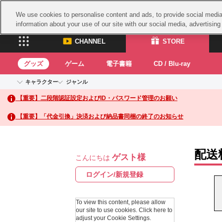
We use cookies to personalise content and ads, to provide social media 
information about your use of our site with our social media, advertisin
CHANNEL
STORE
グッズ
ゲーム
電子書籍
CD / Blu-ray
キャラクター
ジャンル
CHANNEL
STORE
【重要】二段階認証設定およびID・パスワード管理のお願い
アイドルマスターシリーズ
イベントグッズ
鉄拳
ASOBI CHANNEL TOP
ASOBI STORE 
トイ・ホビー
太鼓
アイドルマスター
【重要】「代金引換」決済および納品書同梱の終了のお知らせ
アイドルマスター シンデレラガールズ
グッズ
生活雑貨
ACE 
アイドルマスター ミリオンライブ！
ゲーム
パッ
アイドルマスター SideM
配送
ゲスト様
アイドルマスター シャイニーカラーズ
こんにちは
ナム
電子書籍
学園アイドルマスター
スサ
ログイン/新規登録
CD / Blu-ray
プロジェクトアイマス ヴイアライヴ
ガン
テイルズ オブ シリーズ
To view this content, please allow
ドラ
our site to use cookies.
Click here to
電音部
adjust your Cookie Settings.