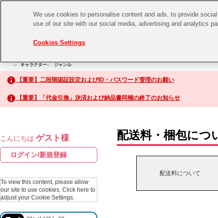
We use cookies to personalise content and ads, to provide social 
use of our site with our social media, advertising and analytics p
CHANNEL
STORE
EVENT
Cookies Settings
グッズ
ゲーム
電子書籍
CD / Blu-ray
キャラクター
ジャンル
CHANNEL
アイドルマスターシリーズ
イベントグッズ
【重要】二段階認証設定およびID・パスワード管理のお願い
ASOBI CHANNEL TOP
トイ・ホビー
【重要】「代金引換」決済および納品書同梱の終了のお知らせ
アイドルマスター
STORE
生活雑貨
アイドルマスター シンデレラガールズ
配送料・梱包につ
ゲスト様
こんにちは
ASOBI STORE TOP
アイドルマスター ミリオンライブ！
ログイン/新規登録
ゲーム
アイドルマスター SideM
配送料について
CD / Blu-ray
To view this content, please allow
our site to use cookies.
Click here to
アイドルマスター シャイニーカラーズ
adjust your Cookie Settings.
EVENT
学園アイドルマスター