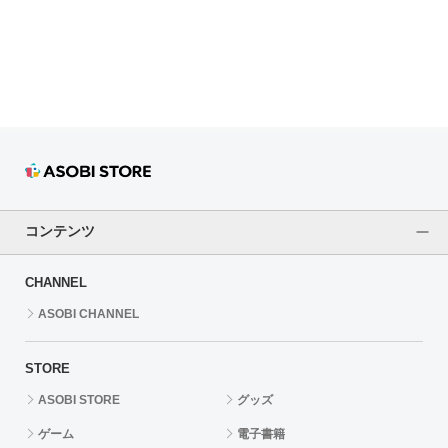
ドラゴンボール
ラブライブ！シリーズ
ラブライブ！
ラブライブ！サンシャイン‼
ラブライブ！虹ヶ咲学園スクールアイドル同好会
コンテンツ
ラブライブ！スーパースター!!
CHANNEL
アイドリッシュセブン
ASOBI CHANNEL
モフモフパレード
STORE
ASOBI STORE
グッズ
ゲーム
電子書籍