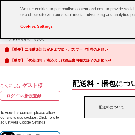
We use cookies to personalise content and ads, to provide social 
use of our site with our social media, advertising and analytics p
CHANNEL
STORE
EVENT
Cookies Settings
グッズ
ゲーム
電子書籍
CD / Blu-ray
キャラクター
ジャンル
CHANNEL
アイドルマスターシリーズ
イベントグッズ
【重要】二段階認証設定およびID・パスワード管理のお願い
ASOBI CHANNEL TOP
トイ・ホビー
【重要】「代金引換」決済および納品書同梱の終了のお知らせ
アイドルマスター
STORE
生活雑貨
アイドルマスター シンデレラガールズ
配送料・梱包につ
ゲスト様
こんにちは
ASOBI STORE TOP
アイドルマスター ミリオンライブ！
ログイン/新規登録
ゲーム
アイドルマスター SideM
配送料について
CD / Blu-ray
To view this content, please allow
our site to use cookies.
Click here to
アイドルマスター シャイニーカラーズ
adjust your Cookie Settings.
EVENT
学園アイドルマスター