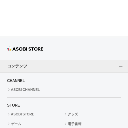
ドラゴンボール
ラブライブ！シリーズ
ラブライブ！
ラブライブ！サンシャイン‼
ラブライブ！虹ヶ咲学園スクールアイドル同好会
コンテンツ
ラブライブ！スーパースター!!
CHANNEL
アイドリッシュセブン
ASOBI CHANNEL
モフモフパレード
STORE
ASOBI STORE
グッズ
ゲーム
電子書籍