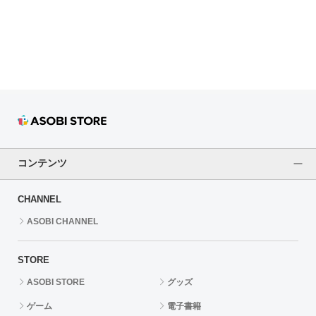
ドラゴンボール
ラブライブ！シリーズ
ラブライブ！
ラブライブ！サンシャイン‼
ラブライブ！虹ヶ咲学園スクールアイドル同好会
コンテンツ
ラブライブ！スーパースター!!
CHANNEL
アイドリッシュセブン
ASOBI CHANNEL
モフモフパレード
STORE
ASOBI STORE
グッズ
ゲーム
電子書籍