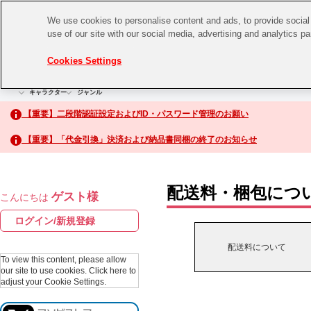
We use cookies to personalise content and ads, to provide social 
use of our site with our social media, advertising and analytics p
CHANNEL
STORE
EVENT
Cookies Settings
グッズ
ゲーム
電子書籍
CD / Blu-ray
キャラクター
ジャンル
CHANNEL
アイドルマスターシリーズ
イベントグッズ
【重要】二段階認証設定およびID・パスワード管理のお願い
ASOBI CHANNEL TOP
トイ・ホビー
【重要】「代金引換」決済および納品書同梱の終了のお知らせ
アイドルマスター
STORE
生活雑貨
アイドルマスター シンデレラガールズ
配送料・梱包につ
ゲスト様
こんにちは
ASOBI STORE TOP
アイドルマスター ミリオンライブ！
ログイン/新規登録
ゲーム
アイドルマスター SideM
配送料について
CD / Blu-ray
To view this content, please allow
our site to use cookies.
Click here to
アイドルマスター シャイニーカラーズ
adjust your Cookie Settings.
EVENT
学園アイドルマスター