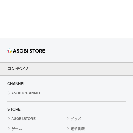
ドラゴンボール
ラブライブ！シリーズ
ラブライブ！
ラブライブ！サンシャイン‼
ラブライブ！虹ヶ咲学園スクールアイドル同好会
コンテンツ
ラブライブ！スーパースター!!
CHANNEL
アイドリッシュセブン
ASOBI CHANNEL
モフモフパレード
STORE
ASOBI STORE
グッズ
ゲーム
電子書籍