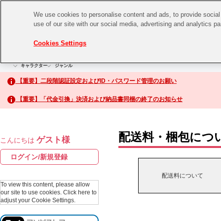
We use cookies to personalise content and ads, to provide social 
use of our site with our social media, advertising and analytics p
CHANNEL
STORE
EVENT
Cookies Settings
グッズ
ゲーム
電子書籍
CD / Blu-ray
キャラクター
ジャンル
CHANNEL
アイドルマスターシリーズ
イベントグッズ
【重要】二段階認証設定およびID・パスワード管理のお願い
ASOBI CHANNEL TOP
トイ・ホビー
【重要】「代金引換」決済および納品書同梱の終了のお知らせ
アイドルマスター
STORE
生活雑貨
アイドルマスター シンデレラガールズ
配送料・梱包につ
ゲスト様
こんにちは
ASOBI STORE TOP
アイドルマスター ミリオンライブ！
ログイン/新規登録
ゲーム
アイドルマスター SideM
配送料について
CD / Blu-ray
To view this content, please allow
our site to use cookies.
Click here to
アイドルマスター シャイニーカラーズ
adjust your Cookie Settings.
EVENT
学園アイドルマスター