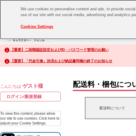
We use cookies to personalise content and ads, to provide social 
use of our site with our social media, advertising and analytics p
CHANNEL
STORE
EVENT
Cookies Settings
グッズ
ゲーム
電子書籍
CD / Blu-ray
キャラクター
ジャンル
CHANNEL
アイドルマスターシリーズ
イベントグッズ
【重要】二段階認証設定およびID・パスワード管理のお願い
ASOBI CHANNEL TOP
トイ・ホビー
【重要】「代金引換」決済および納品書同梱の終了のお知らせ
アイドルマスター
STORE
生活雑貨
アイドルマスター シンデレラガールズ
配送料・梱包につ
ゲスト様
こんにちは
ASOBI STORE TOP
アイドルマスター ミリオンライブ！
ログイン/新規登録
ゲーム
アイドルマスター SideM
配送料について
CD / Blu-ray
To view this content, please allow
our site to use cookies.
Click here to
アイドルマスター シャイニーカラーズ
adjust your Cookie Settings.
EVENT
学園アイドルマスター