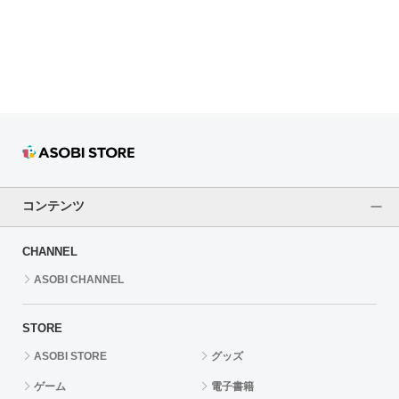
ドラゴンボール
ラブライブ！シリーズ
ラブライブ！
ラブライブ！サンシャイン‼
ラブライブ！虹ヶ咲学園スクールアイドル同好会
コンテンツ
ラブライブ！スーパースター!!
CHANNEL
アイドリッシュセブン
ASOBI CHANNEL
モフモフパレード
STORE
ASOBI STORE
グッズ
ゲーム
電子書籍