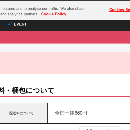
features and to analyse our traffic. We also share
プレミアム会員と
Cookies Se
g and analytics partners.
Cookie Policy
EVENT
EVENT
ラブライブ！シリーズ
プレミアム会員と
TOP
ASOBI TICKET
の達人
ラブライブ！
ラブライブ！サンシャイン‼
ASOBI STAGE
COMBAT
ラブライブ！虹ヶ咲学園スクールアイドル同好会
その他先行受付
クマン
ラブライブ！スーパースター!!
料・梱包について
コクラシック
アイドリッシュセブン
ノオマジック
モフモフパレード
ダムシリーズ
全国一律660円
配送料について
ゴンボール