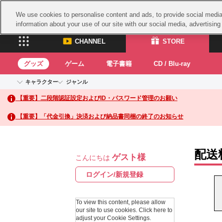
We use cookies to personalise content and ads, to provide social media 
information about your use of our site with our social media, advertisin
CHANNEL
STORE
グッズ
ゲーム
電子書籍
CD / Blu-ray
キャラクター
ジャンル
CHANNEL
STORE
【重要】二段階認証設定およびID・パスワード管理のお願い
アイドルマスターシリーズ
イベントグッズ
鉄拳
ASOBI CHANNEL TOP
ASOBI STORE 
トイ・ホビー
太鼓
アイドルマスター
【重要】「代金引換」決済および納品書同梱の終了のお知らせ
アイドルマスター シンデレラガールズ
グッズ
生活雑貨
ACE 
アイドルマスター ミリオンライブ！
ゲーム
パッ
アイドルマスター SideM
配送
ゲスト様
アイドルマスター シャイニーカラーズ
こんにちは
ナム
電子書籍
学園アイドルマスター
スサ
ログイン/新規登録
CD / Blu-ray
プロジェクトアイマス ヴイアライヴ
ガン
テイルズ オブ シリーズ
To view this content, please allow
ドラ
our site to use cookies.
Click here to
電音部
adjust your Cookie Settings.