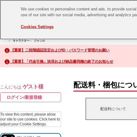
We use cookies to personalise content and ads, to provide social 
use of our site with our social media, advertising and analytics p
CHANNEL
STORE
EVENT
Cookies Settings
グッズ
ゲーム
電子書籍
CD / Blu-ray
キャラクター
ジャンル
CHANNEL
アイドルマスターシリーズ
イベントグッズ
【重要】二段階認証設定およびID・パスワード管理のお願い
ASOBI CHANNEL TOP
トイ・ホビー
【重要】「代金引換」決済および納品書同梱の終了のお知らせ
アイドルマスター
STORE
生活雑貨
アイドルマスター シンデレラガールズ
配送料・梱包につ
ゲスト様
こんにちは
ASOBI STORE TOP
アイドルマスター ミリオンライブ！
ログイン/新規登録
ゲーム
アイドルマスター SideM
配送料について
CD / Blu-ray
To view this content, please allow
our site to use cookies.
Click here to
アイドルマスター シャイニーカラーズ
adjust your Cookie Settings.
EVENT
学園アイドルマスター