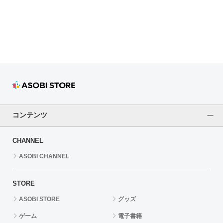
ドラゴンボール
ラブライブ！シリーズ
ラブライブ！
ラブライブ！サンシャイン‼
ラブライブ！虹ヶ咲学園スクールアイドル同好会
コンテンツ
ラブライブ！スーパースター!!
CHANNEL
アイドリッシュセブン
ASOBI CHANNEL
モフモフパレード
STORE
ASOBI STORE
グッズ
ゲーム
電子書籍