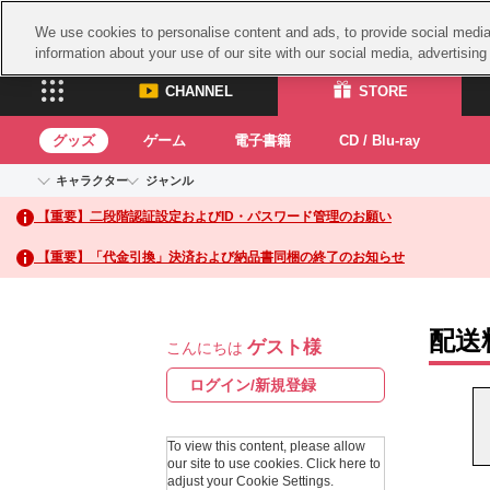
We use cookies to personalise content and ads, to provide social media 
information about your use of our site with our social media, advertisin
CHANNEL
STORE
グッズ
ゲーム
電子書籍
CD / Blu-ray
キャラクター
ジャンル
CHANNEL
STORE
【重要】二段階認証設定およびID・パスワード管理のお願い
アイドルマスターシリーズ
イベントグッズ
鉄拳
ASOBI CHANNEL TOP
ASOBI STORE 
トイ・ホビー
太鼓
アイドルマスター
【重要】「代金引換」決済および納品書同梱の終了のお知らせ
アイドルマスター シンデレラガールズ
グッズ
生活雑貨
ACE 
アイドルマスター ミリオンライブ！
ゲーム
パッ
アイドルマスター SideM
配送
ゲスト様
アイドルマスター シャイニーカラーズ
こんにちは
ナム
電子書籍
学園アイドルマスター
スサ
ログイン/新規登録
CD / Blu-ray
プロジェクトアイマス ヴイアライヴ
ガン
テイルズ オブ シリーズ
To view this content, please allow
ドラ
our site to use cookies.
Click here to
電音部
adjust your Cookie Settings.