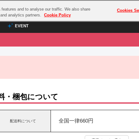
features and to analyse our traffic. We also share
プレミアム会員と
Cookies Se
g and analytics partners.
Cookie Policy
EVENT
EVENT
ラブライブ！シリーズ
プレミアム会員と
TOP
ASOBI TICKET
の達人
ラブライブ！
ラブライブ！サンシャイン‼
ASOBI STAGE
COMBAT
ラブライブ！虹ヶ咲学園スクールアイドル同好会
その他先行受付
クマン
ラブライブ！スーパースター!!
料・梱包について
コクラシック
アイドリッシュセブン
ノオマジック
モフモフパレード
ダムシリーズ
全国一律660円
配送料について
ゴンボール