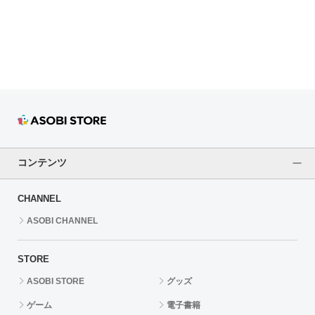
ドラゴンボール
ラブライブ！シリーズ
ラブライブ！
ラブライブ！サンシャイン‼
ラブライブ！虹ヶ咲学園スクールアイドル同好会
コンテンツ
ラブライブ！スーパースター!!
CHANNEL
アイドリッシュセブン
ASOBI CHANNEL
モフモフパレード
STORE
ASOBI STORE
グッズ
ゲーム
電子書籍