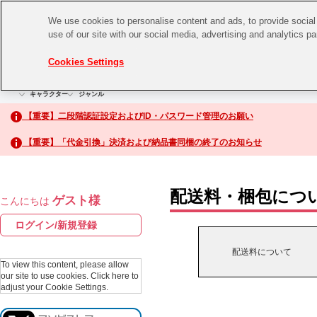
We use cookies to personalise content and ads, to provide social 
use of our site with our social media, advertising and analytics p
CHANNEL
STORE
EVENT
Cookies Settings
グッズ
ゲーム
電子書籍
CD / Blu-ray
キャラクター
ジャンル
CHANNEL
アイドルマスターシリーズ
イベントグッズ
【重要】二段階認証設定およびID・パスワード管理のお願い
ASOBI CHANNEL TOP
トイ・ホビー
【重要】「代金引換」決済および納品書同梱の終了のお知らせ
アイドルマスター
STORE
生活雑貨
アイドルマスター シンデレラガールズ
配送料・梱包につ
ゲスト様
こんにちは
ASOBI STORE TOP
アイドルマスター ミリオンライブ！
ログイン/新規登録
ゲーム
アイドルマスター SideM
配送料について
CD / Blu-ray
To view this content, please allow
our site to use cookies.
Click here to
アイドルマスター シャイニーカラーズ
adjust your Cookie Settings.
EVENT
学園アイドルマスター