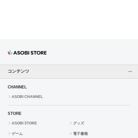
ドラゴンボール
ラブライブ！シリーズ
ラブライブ！
ラブライブ！サンシャイン‼
ラブライブ！虹ヶ咲学園スクールアイドル同好会
コンテンツ
ラブライブ！スーパースター!!
CHANNEL
アイドリッシュセブン
ASOBI CHANNEL
モフモフパレード
STORE
ASOBI STORE
グッズ
ゲーム
電子書籍