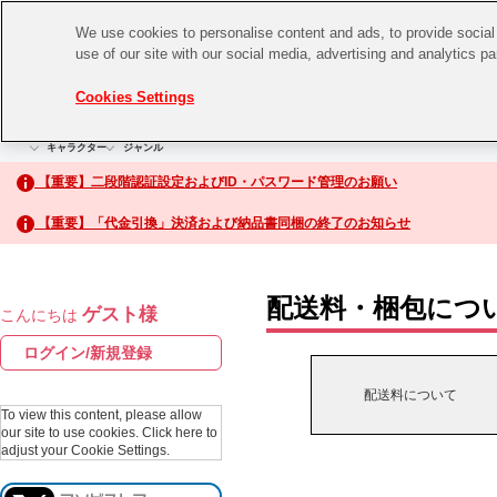
We use cookies to personalise content and ads, to provide social 
use of our site with our social media, advertising and analytics p
CHANNEL
STORE
EVENT
Cookies Settings
グッズ
ゲーム
電子書籍
CD / Blu-ray
キャラクター
ジャンル
CHANNEL
アイドルマスターシリーズ
イベントグッズ
【重要】二段階認証設定およびID・パスワード管理のお願い
ASOBI CHANNEL TOP
トイ・ホビー
【重要】「代金引換」決済および納品書同梱の終了のお知らせ
アイドルマスター
STORE
生活雑貨
アイドルマスター シンデレラガールズ
配送料・梱包につ
ゲスト様
こんにちは
ASOBI STORE TOP
アイドルマスター ミリオンライブ！
ログイン/新規登録
ゲーム
アイドルマスター SideM
配送料について
CD / Blu-ray
To view this content, please allow
our site to use cookies.
Click here to
アイドルマスター シャイニーカラーズ
adjust your Cookie Settings.
EVENT
学園アイドルマスター