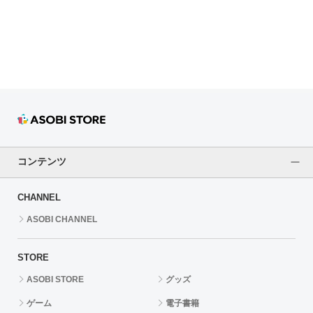
ドラゴンボール
ラブライブ！シリーズ
ラブライブ！
ラブライブ！サンシャイン‼
ラブライブ！虹ヶ咲学園スクールアイドル同好会
コンテンツ
ラブライブ！スーパースター!!
CHANNEL
アイドリッシュセブン
ASOBI CHANNEL
モフモフパレード
STORE
ASOBI STORE
グッズ
ゲーム
電子書籍