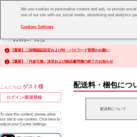
We use cookies to personalise content and ads, to provide social 
use of our site with our social media, advertising and analytics p
CHANNEL
STORE
EVENT
Cookies Settings
グッズ
ゲーム
電子書籍
CD / Blu-ray
キャラクター
ジャンル
CHANNEL
アイドルマスターシリーズ
イベントグッズ
【重要】二段階認証設定およびID・パスワード管理のお願い
ASOBI CHANNEL TOP
トイ・ホビー
【重要】「代金引換」決済および納品書同梱の終了のお知らせ
アイドルマスター
STORE
生活雑貨
アイドルマスター シンデレラガールズ
配送料・梱包につ
ゲスト様
こんにちは
ASOBI STORE TOP
アイドルマスター ミリオンライブ！
ログイン/新規登録
ゲーム
アイドルマスター SideM
配送料について
CD / Blu-ray
To view this content, please allow
our site to use cookies.
Click here to
アイドルマスター シャイニーカラーズ
adjust your Cookie Settings.
EVENT
学園アイドルマスター