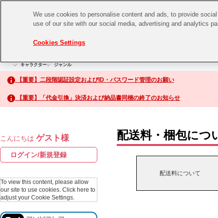
We use cookies to personalise content and ads, to provide social 
use of our site with our social media, advertising and analytics p
CHANNEL
STORE
EVENT
Cookies Settings
グッズ
ゲーム
電子書籍
CD / Blu-ray
キャラクター
ジャンル
CHANNEL
アイドルマスターシリーズ
イベントグッズ
【重要】二段階認証設定およびID・パスワード管理のお願い
ASOBI CHANNEL TOP
トイ・ホビー
【重要】「代金引換」決済および納品書同梱の終了のお知らせ
アイドルマスター
STORE
生活雑貨
アイドルマスター シンデレラガールズ
配送料・梱包につ
ゲスト様
こんにちは
ASOBI STORE TOP
アイドルマスター ミリオンライブ！
ログイン/新規登録
ゲーム
アイドルマスター SideM
配送料について
CD / Blu-ray
To view this content, please allow
our site to use cookies.
Click here to
アイドルマスター シャイニーカラーズ
adjust your Cookie Settings.
EVENT
学園アイドルマスター