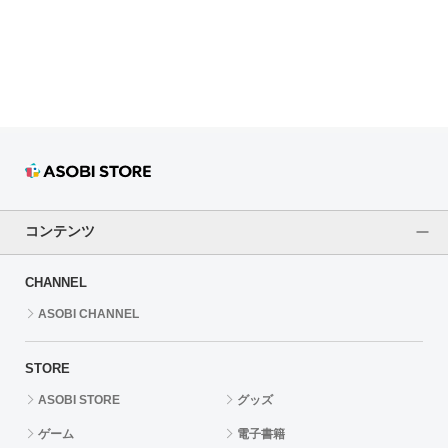
ドラゴンボール
ラブライブ！シリーズ
ラブライブ！
ラブライブ！サンシャイン‼
ラブライブ！虹ヶ咲学園スクールアイドル同好会
コンテンツ
ラブライブ！スーパースター!!
CHANNEL
アイドリッシュセブン
ASOBI CHANNEL
モフモフパレード
STORE
ASOBI STORE
グッズ
ゲーム
電子書籍