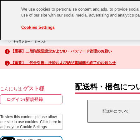
We use cookies to personalise content and ads, to provide social 
use of our site with our social media, advertising and analytics p
CHANNEL
STORE
EVENT
Cookies Settings
グッズ
ゲーム
電子書籍
CD / Blu-ray
キャラクター
ジャンル
CHANNEL
アイドルマスターシリーズ
イベントグッズ
【重要】二段階認証設定およびID・パスワード管理のお願い
ASOBI CHANNEL TOP
トイ・ホビー
【重要】「代金引換」決済および納品書同梱の終了のお知らせ
アイドルマスター
STORE
生活雑貨
アイドルマスター シンデレラガールズ
配送料・梱包につ
ゲスト様
こんにちは
ASOBI STORE TOP
アイドルマスター ミリオンライブ！
ログイン/新規登録
ゲーム
アイドルマスター SideM
配送料について
CD / Blu-ray
To view this content, please allow
our site to use cookies.
Click here to
アイドルマスター シャイニーカラーズ
adjust your Cookie Settings.
EVENT
学園アイドルマスター