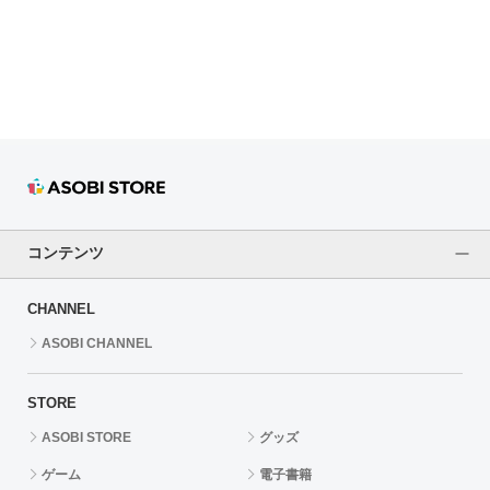
ドラゴンボール
ラブライブ！シリーズ
ラブライブ！
ラブライブ！サンシャイン‼
ラブライブ！虹ヶ咲学園スクールアイドル同好会
コンテンツ
ラブライブ！スーパースター!!
CHANNEL
アイドリッシュセブン
ASOBI CHANNEL
モフモフパレード
STORE
ASOBI STORE
グッズ
ゲーム
電子書籍