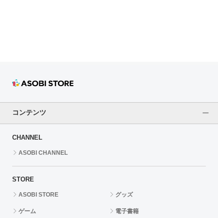
ドラゴンボール
ラブライブ！シリーズ
ラブライブ！
ラブライブ！サンシャイン‼
ラブライブ！虹ヶ咲学園スクールアイドル同好会
コンテンツ
ラブライブ！スーパースター!!
CHANNEL
アイドリッシュセブン
ASOBI CHANNEL
モフモフパレード
STORE
ASOBI STORE
グッズ
ゲーム
電子書籍