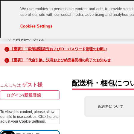
We use cookies to personalise content and ads, to provide social 
use of our site with our social media, advertising and analytics p
CHANNEL
STORE
EVENT
Cookies Settings
グッズ
ゲーム
電子書籍
CD / Blu-ray
キャラクター
ジャンル
CHANNEL
アイドルマスターシリーズ
イベントグッズ
【重要】二段階認証設定およびID・パスワード管理のお願い
ASOBI CHANNEL TOP
トイ・ホビー
【重要】「代金引換」決済および納品書同梱の終了のお知らせ
アイドルマスター
STORE
生活雑貨
アイドルマスター シンデレラガールズ
配送料・梱包につ
ゲスト様
こんにちは
ASOBI STORE TOP
アイドルマスター ミリオンライブ！
ログイン/新規登録
ゲーム
アイドルマスター SideM
配送料について
CD / Blu-ray
To view this content, please allow
our site to use cookies.
Click here to
アイドルマスター シャイニーカラーズ
adjust your Cookie Settings.
EVENT
学園アイドルマスター