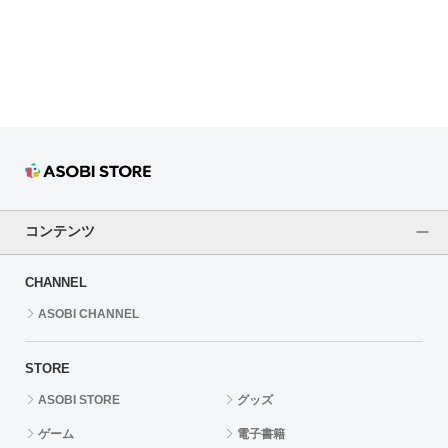
ドラゴンボール
ラブライブ！シリーズ
ラブライブ！
ラブライブ！サンシャイン‼
ラブライブ！虹ヶ咲学園スクールアイドル同好会
コンテンツ
ラブライブ！スーパースター!!
CHANNEL
アイドリッシュセブン
ASOBI CHANNEL
モフモフパレード
STORE
ASOBI STORE
グッズ
ゲーム
電子書籍