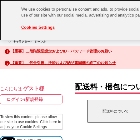
We use cookies to personalise content and ads, to provide social 
use of our site with our social media, advertising and analytics p
CHANNEL
STORE
EVENT
Cookies Settings
グッズ
ゲーム
電子書籍
CD / Blu-ray
キャラクター
ジャンル
CHANNEL
アイドルマスターシリーズ
イベントグッズ
【重要】二段階認証設定およびID・パスワード管理のお願い
ASOBI CHANNEL TOP
トイ・ホビー
【重要】「代金引換」決済および納品書同梱の終了のお知らせ
アイドルマスター
STORE
生活雑貨
アイドルマスター シンデレラガールズ
配送料・梱包につ
ゲスト様
こんにちは
ASOBI STORE TOP
アイドルマスター ミリオンライブ！
ログイン/新規登録
ゲーム
アイドルマスター SideM
配送料について
CD / Blu-ray
To view this content, please allow
our site to use cookies.
Click here to
アイドルマスター シャイニーカラーズ
adjust your Cookie Settings.
EVENT
学園アイドルマスター