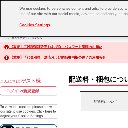
We use cookies to personalise content and ads, to provide social 
use of our site with our social media, advertising and analytics p
CHANNEL
STORE
EVENT
Cookies Settings
グッズ
ゲーム
電子書籍
CD / Blu-ray
キャラクター
ジャンル
CHANNEL
アイドルマスターシリーズ
イベントグッズ
【重要】二段階認証設定およびID・パスワード管理のお願い
ASOBI CHANNEL TOP
トイ・ホビー
【重要】「代金引換」決済および納品書同梱の終了のお知らせ
アイドルマスター
STORE
生活雑貨
アイドルマスター シンデレラガールズ
配送料・梱包につ
ゲスト様
こんにちは
ASOBI STORE TOP
アイドルマスター ミリオンライブ！
ログイン/新規登録
ゲーム
アイドルマスター SideM
配送料について
CD / Blu-ray
To view this content, please allow
our site to use cookies.
Click here to
アイドルマスター シャイニーカラーズ
adjust your Cookie Settings.
EVENT
学園アイドルマスター