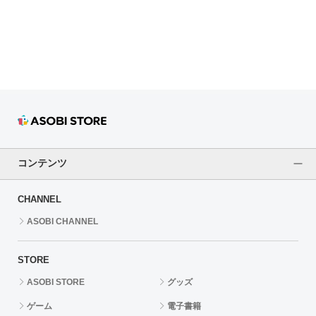
ドラゴンボール
ラブライブ！シリーズ
ラブライブ！
ラブライブ！サンシャイン‼
ラブライブ！虹ヶ咲学園スクールアイドル同好会
コンテンツ
ラブライブ！スーパースター!!
CHANNEL
アイドリッシュセブン
ASOBI CHANNEL
モフモフパレード
STORE
ASOBI STORE
グッズ
ゲーム
電子書籍