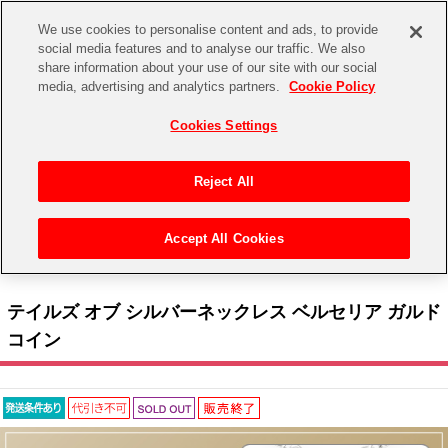
We use cookies to personalise content and ads, to provide
social media features and to analyse our traffic. We also
share information about your use of our site with our social
CHANNEL
STORE
EVENT
media, advertising and analytics partners.
Cookie Policy
グッズ
ゲーム
電子書籍
CD / Blu-ray
Cookies Settings
キャラクター
ジャンル
CHANNEL
アイドルマスターシリーズ
イベントグッズ
【重要】二段階認証設定およびID・パスワード管理のお願い
Reject All
ASOBI CHANNEL TOP
トイ・ホビー
アイドルマスター
【重要】「代金引換」決済および納品書同梱の終了のお知らせ
Accept All Cookies
STORE
トップ
生活雑貨
>
> テイルズ オブ フェスティバル 2026 協賛社 > Jコミュニケーション > テイルズ
アイドルマスター シンデレラガールズ
オブ シルバーネックレス ベルセリア ガルドコイン
ASOBI STORE TOP
グッズ
アイドルマスター ミリオンライブ！
テイルズ オブ シルバーネックレス ベルセリア ガルド
ゲーム
電子書籍
コイン
アイドルマスター SideM
CD / Blu-ray
アイドルマスター シャイニーカラーズ
EVENT
学園アイドルマスター