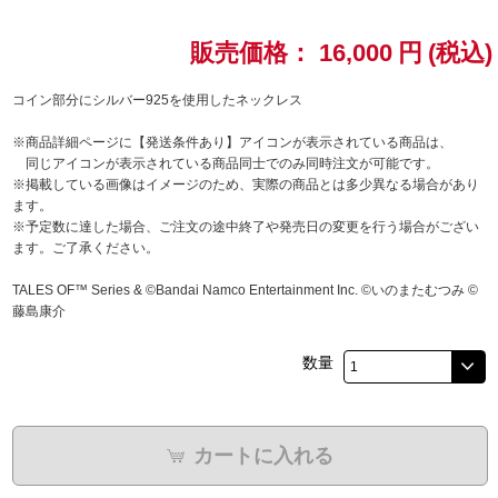
ドラゴンボール
販売価格：
16,000
円
(税込)
ラブライブ！シリーズ
コイン部分にシルバー925を使用したネックレス
※商品詳細ページに【発送条件あり】アイコンが表示されている商品は、
ラブライブ！
同じアイコンが表示されている商品同士でのみ同時注文が可能です。
※掲載している画像はイメージのため、実際の商品とは多少異なる場合があり
ラブライブ！サンシャイン‼
ます。
※予定数に達した場合、ご注文の途中終了や発売日の変更を行う場合がござい
ます。ご了承ください。
ラブライブ！虹ヶ咲学園スクールアイドル同好会
TALES OF™ Series & ©Bandai Namco Entertainment Inc. ©いのまたむつみ ©
ラブライブ！スーパースター!!
藤島康介
アイドリッシュセブン
数量
モフモフパレード
カートに入れる