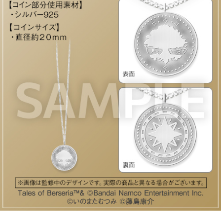
ASOBI TICKET
ASOBI STAGE
プロジェクトアイマス ヴイアライヴ
その他先行受付
テイルズ オブ シリーズ
電音部
プレミアム会員とは
鉄拳
太鼓の達人
ACE COMBAT
パックマン
ナムコクラシック
スサノオマジック
ガンダムシリーズ