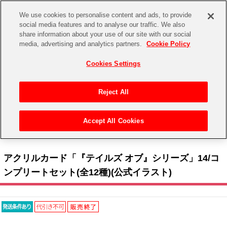
We use cookies to personalise content and ads, to provide
social media features and to analyse our traffic. We also
share information about your use of our site with our social
CHANNEL
STORE
EVENT
media, advertising and analytics partners.
Cookie Policy
グッズ
ゲーム
電子書籍
CD / Blu-ray
Cookies Settings
キャラクター
ジャンル
CHANNEL
アイドルマスターシリーズ
イベントグッズ
【重要】二段階認証設定およびID・パスワード管理のお願い
Reject All
ASOBI CHANNEL TOP
トイ・ホビー
アイドルマスター
【重要】「代金引換」決済および納品書同梱の終了のお知らせ
Accept All Cookies
STORE
トップ
生活雑貨
>
> テイルズ オブ フェスティバル 2026 協賛社 > A3 > アクリルカード「『テイルズ
アイドルマスター シンデレラガールズ
オブ』シリーズ」14/コンプリートセット(全12種)(公式イラスト)
ASOBI STORE TOP
グッズ
アイドルマスター ミリオンライブ！
アクリルカード「『テイルズ オブ』シリーズ」14/コ
ゲーム
電子書籍
ンプリートセット(全12種)(公式イラスト)
アイドルマスター SideM
CD / Blu-ray
アイドルマスター シャイニーカラーズ
EVENT
学園アイドルマスター