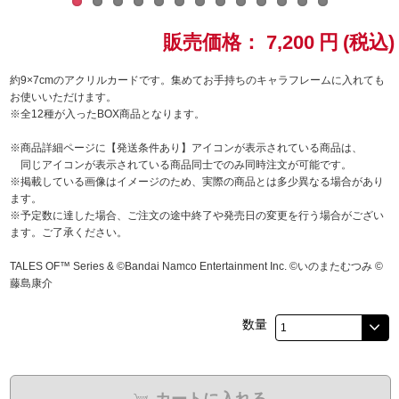
ドラゴンボール
販売価格：
7,200
円
(税込)
ラブライブ！シリーズ
約9×7cmのアクリルカードです。集めてお手持ちのキャラフレームに入れても
お使いいただけます。
※全12種が入ったBOX商品となります。
ラブライブ！
※商品詳細ページに【発送条件あり】アイコンが表示されている商品は、
ラブライブ！サンシャイン‼
同じアイコンが表示されている商品同士でのみ同時注文が可能です。
※掲載している画像はイメージのため、実際の商品とは多少異なる場合があり
ます。
ラブライブ！虹ヶ咲学園スクールアイドル同好会
※予定数に達した場合、ご注文の途中終了や発売日の変更を行う場合がござい
ます。ご了承ください。
ラブライブ！スーパースター!!
TALES OF™ Series & ©Bandai Namco Entertainment Inc. ©いのまたむつみ ©
藤島康介
アイドリッシュセブン
数量
モフモフパレード
カートに入れる