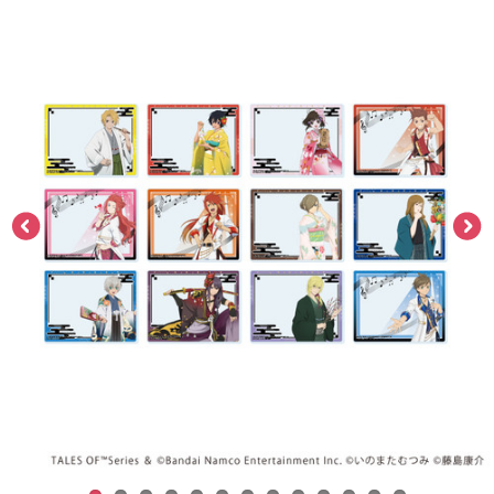
ASOBI TICKET
ASOBI STAGE
プロジェクトアイマス ヴイアライヴ
その他先行受付
テイルズ オブ シリーズ
電音部
プレミアム会員とは
鉄拳
太鼓の達人
ACE COMBAT
パックマン
ナムコクラシック
スサノオマジック
ガンダムシリーズ