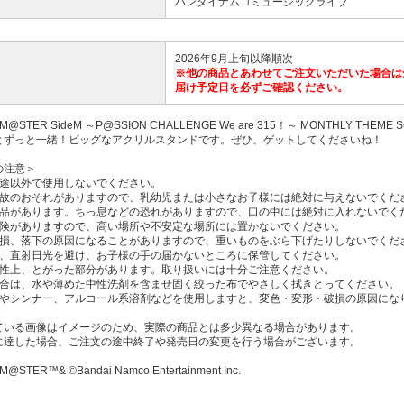
バンダイナムコミュージックライブ
2026年9月上旬以降順次
※他の商品とあわせてご注文いただいた場合は
届け予定日を必ずご確認ください。
OLM@STER SideM ～P@SSION CHALLENGE We are 315！～ MONTHLY 
とずっと一緒！ビッグなアクリルスタンドです。ぜひ、ゲットしてくださいね！
の注意＞
用途以外で使用しないでください。
事故のおそれがありますので、乳幼児または小さなお子様には絶対に与えないでくだ
部品があります。ちっ息などの恐れがありますので、口の中には絶対に入れないでく
危険がありますので、高い場所や不安定な場所には置かないでください。
破損、落下の原因になることがありますので、重いものをぶら下げたりしないでくだ
湿、直射日光を避け、お子様の手の届かないところに保管してください。
特性上、とがった部分があります。取り扱いには十分ご注意ください。
場合は、水や薄めた中性洗剤を含ませ固く絞った布でやさしく拭きとってください。
ンやシンナー、アルコール系溶剤などを使用しますと、変色・変形・破損の原因にな
ている画像はイメージのため、実際の商品とは多少異なる場合があります。
に達した場合、ご注文の途中終了や発売日の変更を行う場合がございます。
M@STER™& ©Bandai Namco Entertainment Inc.