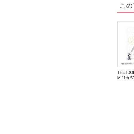
この
THE IDO
M 11th 
EVER＠
クリルキ
ー 315プ