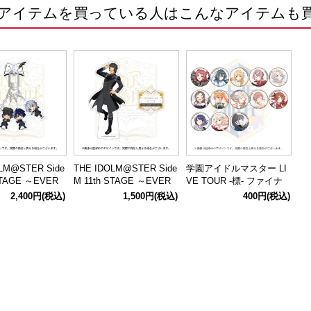
アイテムを買っている人はこんなアイテムも
LM@STER Side
THE IDOLM@STER Side
学園アイドルマスター LI
STAGE ～EVER
M 11th STAGE ～EVER
VE TOUR -標- ファイナ
FTER～ 公式ア
EVER＠FTER～ 公式ア
ル公演 公式トレーディン
2,400円
(税込)
1,500円
(税込)
400円
(税込)
ーリングハンガ
クリルスタンド(円城寺
グ缶バッジ 【全13種】
ロ THE 虎牙道
道流)