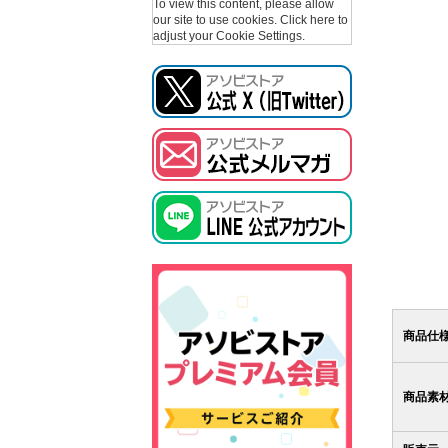
To view this content, please allow
our site to use cookies.
Click here to
adjust your Cookie Settings.
商品仕
商品素