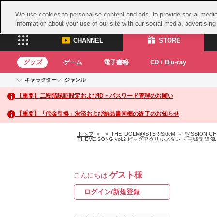
We use cookies to personalise content and ads, to provide social media 
information about your use of our site with our social media, advertisin
CHANNEL
STORE
グッズ
ゲーム
電子書籍
CD / Blu-ray
キャラクター
ジャンル
CHANNEL
STORE
【重要】二段階認証設定およびID・パスワード管理のお願い
アイドルマスターシリーズ
イベントグッズ
鉄拳
ASOBI CHANNEL TOP
ASOBI STORE 
トイ・ホビー
太鼓
アイドルマスター
【重要】「代金引換」決済および納品書同梱の終了のお知らせ
アイドルマスター シンデレラガールズ
グッズ
生活雑貨
ACE 
アイドルマスター ミリオンライブ！
トップ
>
> THE IDOLM@STER SideM ～P@SSION CHA
THEME SONG vol.2 ビッグアクリルスタンド 円城寺 道流
ゲーム
パッ
アイドルマスター SideM
アイドルマスター シャイニーカラーズ
ナム
電子書籍
学園アイドルマスター
スサ
CD / Blu-ray
プロジェクトアイマス ヴイアライヴ
ゲスト様
こんにちは
ガン
ログイン/新規登録
テイルズ オブ シリーズ
ドラ
電音部