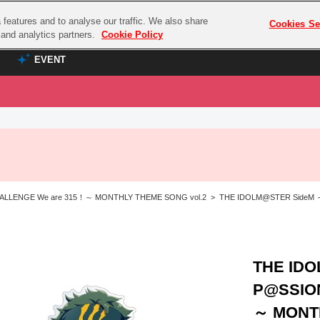
features and to analyse our traffic. We also share
プレミアム会員と
Cookies Se
g and analytics partners.
Cookie Policy
EVENT
EVENT
ラブライブ！シリーズ
プレミアム会員と
TOP
ASOBI TICKET
の達人
ラブライブ！
ラブライブ！サンシャイン‼
ASOBI STAGE
COMBAT
ラブライブ！虹ヶ咲学園スクールアイドル同好会
LLENGE We are 315！～ MONTHLY THEME SONG vol.2 > THE IDOLM@STER SideM
その他先行受付
クマン
ラブライブ！スーパースター!!
コクラシック
アイドリッシュセブン
ノオマジック
モフモフパレード
THE ID
ダムシリーズ
P@SSIO
ゴンボール
～ MONTH