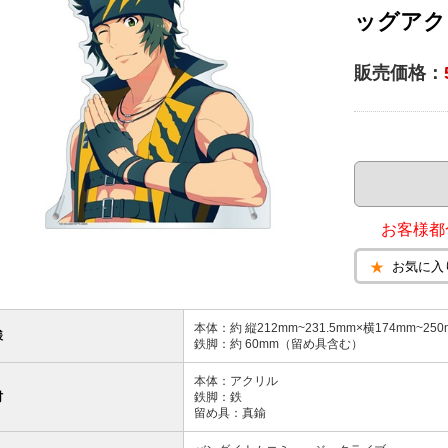
ッグアク
販売価格：
お客様都
お気に入
本体：約 縦212mm~231.5mm×横174mm~250
様
鉄脚：約 60mm（留め具含む）
本体：アクリル
材
鉄脚：鉄
留め具：真鍮