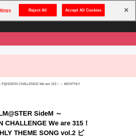
は
ログイン・新規登録
ttings
Reject All
Accept All Cookies
は
 ～P@SSION CHALLENGE We are 315！～ MONTHLY
OLM@STER SideM ～
N CHALLENGE We are 315！
LY THEME SONG vol.2 ビ