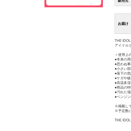
販売元
お届け
THE ID
アイドル
＜使用上
●本来の
●思わぬ
●小さい
●落下の
●ケガや
●高温多
●商品の
●汚れた
●ベンジ
※掲載し
※予定数
THE IDOL