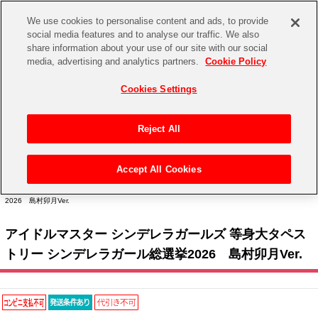
We use cookies to personalise content and ads, to provide
social media features and to analyse our traffic. We also
share information about your use of our site with our social
CHANNEL
STORE
EVENT
media, advertising and analytics partners.
Cookie Policy
グッズ
ゲーム
電子書籍
CD / Blu-ray
Cookies Settings
キャラクター
ジャンル
CHANNEL
アイドルマスターシリーズ
イベントグッズ
【重要】二段階認証設定およびID・パスワード管理のお願い
Reject All
ASOBI CHANNEL TOP
トイ・ホビー
アイドルマスター
【重要】「代金引換」決済および納品書同梱の終了のお知らせ
Accept All Cookies
STORE
トップ
生活雑貨
> キャラクター >
アイドルマスター シリーズ
>
アイドルマスター シンデレラガール
アイドルマスター シンデレラガールズ
ズ
> アイドルマスター シンデレラガールズ 等身大タペストリー シンデレラガール総選挙
2026 島村卯月Ver.
ASOBI STORE TOP
グッズ
アイドルマスター ミリオンライブ！
アイドルマスター シンデレラガールズ 等身大タペス
ゲーム
電子書籍
アイドルマスター SideM
トリー シンデレラガール総選挙2026 島村卯月Ver.
CD / Blu-ray
アイドルマスター シャイニーカラーズ
EVENT
学園アイドルマスター