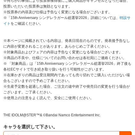
※何らかの事情により投票券獲得後にご購入商品がキャンセルとなった場合、
投票いただいた投票券は無効となります。
※投票券の内容及び仕様は予告なく変更になる場合がございます。
※「15th Anniversary シンデレラガール総選挙2026」詳細については、
特設サ
イト
をご確認ください。
※本ページに掲載されている内容は、発表日現在のものです。発表後予告なし
に内容が変更されることがあります。あらかじめご了承ください。
※対象商品およびフェアの内容は予告なく変更になる場合がございます。
※商品の不良や、仕様についてのお問い合わせは各社宛にご連絡ください。
※ 「対象商品」は「15th Anniversary シンデレラガール総選挙2026」終了後も
各社ECサイトで引き続き取り扱いを行う可能性がございます。
※在庫かぎりの商品は受注期間内であっても売り切れでご購入いただけない場
合もございますので予めご了承ください。
※生産予定数を超過した場合、ご注文の途中終了や発売日の変更を行う場合が
ございます。ご了承ください。
※使用上の注意をよく読んで、安全にご使用ください。
THE IDOLM@STER™& ©Bandai Namco Entertainment Inc.
キャラを選択して下さい。