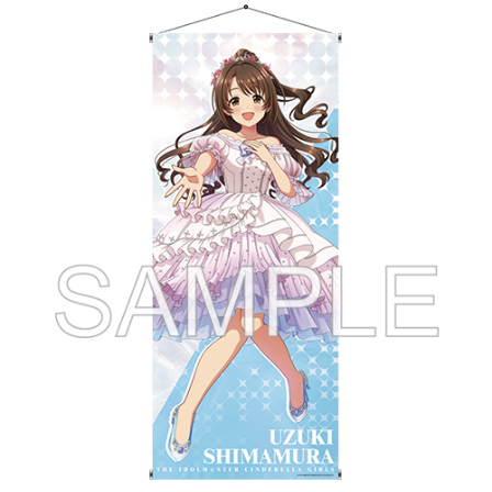
ASOBI TICKET
ASOBI STAGE
プロジェクトアイマス ヴイアライヴ
その他先行受付
テイルズ オブ シリーズ
電音部
プレミアム会員とは
鉄拳
太鼓の達人
ACE COMBAT
パックマン
ナムコクラシック
スサノオマジック
ガンダムシリーズ