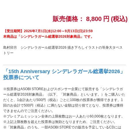
ドラゴンボール
販売価格：
8,800
円
(税込)
ラブライブ！シリーズ
【受注期間】2026年7月1日(水)12:00～9月13日(日)23:59
本商品は「シンデレラガール総選挙2026対象商品」です。
ラブライブ！
島村卯月 シンデレラガール総選挙2026 描き下ろしイラストの等身大タペス
ラブライブ！サンシャイン‼
トリー
ラブライブ！虹ヶ咲学園スクールアイドル同好会
「15th Anniversary シンデレラガール総選挙2026」
投票券について
ラブライブ！スーパースター!!
※投票券はASOBI STOREおよびスポンサー企業にて販売する「シンデレラガ
アイドリッシュセブン
ール総選挙2026対象商品」（以下、「対象商品」といいます。）をご購入いた
だくと、1会計あたり500円（税込）ごとに100枚の投票券が獲得できます。1
モフモフパレード
回のお会計で500円（税込）に満たない金額は切り捨てとなり、投票券は獲得
できませんのでご注意ください。
※プレミアムミッション全体の上限枚数はお一人あたり60,000枚となります。
※上記上限枚数を超えた投票券は無効となりますため、ご注意ください。
※「対象商品」のうち、一部ASOBI STOREでの販売を予定しているCDには