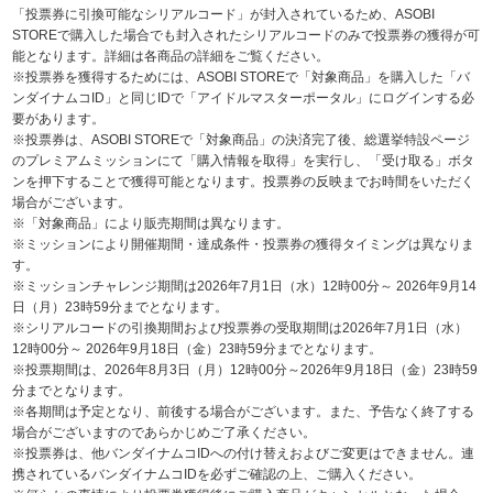
「投票券に引換可能なシリアルコード」が封入されているため、ASOBI
STOREで購入した場合でも封入されたシリアルコードのみで投票券の獲得が可
能となります。詳細は各商品の詳細をご覧ください。
※投票券を獲得するためには、ASOBI STOREで「対象商品」を購入した「バ
ンダイナムコID」と同じIDで「アイドルマスターポータル」にログインする必
要があります。
※投票券は、ASOBI STOREで「対象商品」の決済完了後、総選挙特設ページ
のプレミアムミッションにて「購入情報を取得」を実行し、「受け取る」ボタ
ンを押下することで獲得可能となります。投票券の反映までお時間をいただく
場合がございます。
※「対象商品」により販売期間は異なります。
※ミッションにより開催期間・達成条件・投票券の獲得タイミングは異なりま
す。
※ミッションチャレンジ期間は2026年7月1日（水）12時00分～ 2026年9月14
日（月）23時59分までとなります。
※シリアルコードの引換期間および投票券の受取期間は2026年7月1日（水）
12時00分～ 2026年9月18日（金）23時59分までとなります。
※投票期間は、2026年8月3日（月）12時00分～2026年9月18日（金）23時59
分までとなります。
※各期間は予定となり、前後する場合がございます。また、予告なく終了する
場合がございますのであらかじめご了承ください。
※投票券は、他バンダイナムコIDへの付け替えおよびご変更はできません。連
携されているバンダイナムコIDを必ずご確認の上、ご購入ください。