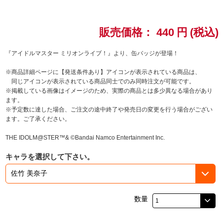
ドラゴンボール
販売価格：
440
円
(税込)
ラブライブ！シリーズ
『アイドルマスター ミリオンライブ！』より、缶バッジが登場！
ラブライブ！
※商品詳細ページに【発送条件あり】アイコンが表示されている商品は、
同じアイコンが表示されている商品同士でのみ同時注文が可能です。
ラブライブ！サンシャイン‼
※掲載している画像はイメージのため、実際の商品とは多少異なる場合があり
ます。
※予定数に達した場合、ご注文の途中終了や発売日の変更を行う場合がござい
ラブライブ！虹ヶ咲学園スクールアイドル同好会
ます。ご了承ください。
ラブライブ！スーパースター!!
THE IDOLM@STER™& ©Bandai Namco Entertainment Inc.
キャラを選択して下さい。
アイドリッシュセブン
モフモフパレード
数量