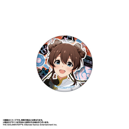
ASOBI TICKET
ASOBI STAGE
プロジェクトアイマス ヴイアライヴ
その他先行受付
テイルズ オブ シリーズ
電音部
プレミアム会員とは
鉄拳
太鼓の達人
ACE COMBAT
パックマン
ナムコクラシック
スサノオマジック
ガンダムシリーズ