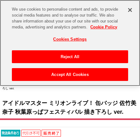
We use cookies to personalise content and ads, to provide
social media features and to analyse our traffic. We also
share information about your use of our site with our social
CHANNEL
STORE
EVENT
media, advertising and analytics partners.
Cookie Policy
グッズ
ゲーム
電子書籍
CD / Blu-ray
Cookies Settings
キャラクター
ジャンル
CHANNEL
アイドルマスターシリーズ
イベントグッズ
【重要】二段階認証設定およびID・パスワード管理のお願い
Reject All
ASOBI CHANNEL TOP
トイ・ホビー
アイドルマスター
【重要】「代金引換」決済および納品書同梱の終了のお知らせ
Accept All Cookies
STORE
トップ
生活雑貨
> キャラクター >
アイドルマスター シリーズ
>
アイドルマスター ミリオンライブ！
アイドルマスター シンデレラガールズ
> アイドルマスター ミリオンライブ！ 缶バッジ 佐竹美奈子 秋葉原っぱフェスティバル 描き下
ろし ver.
ASOBI STORE TOP
グッズ
アイドルマスター ミリオンライブ！
アイドルマスター ミリオンライブ！ 缶バッジ 佐竹美
ゲーム
電子書籍
アイドルマスター SideM
奈子 秋葉原っぱフェスティバル 描き下ろし ver.
CD / Blu-ray
アイドルマスター シャイニーカラーズ
EVENT
学園アイドルマスター