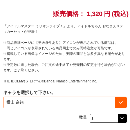
ドラゴンボール
販売価格：
1,320
円
(税込)
ラブライブ！シリーズ
『アイドルマスター ミリオンライブ！』より、アイドルちゃん おなまえステ
ッカーセットが登場！
ラブライブ！
※商品詳細ページに【発送条件あり】アイコンが表示されている商品は、
同じアイコンが表示されている商品同士でのみ同時注文が可能です。
ラブライブ！サンシャイン‼
※掲載している画像はイメージのため、実際の商品とは多少異なる場合があり
ます。
※予定数に達した場合、ご注文の途中終了や発売日の変更を行う場合がござい
ラブライブ！虹ヶ咲学園スクールアイドル同好会
ます。ご了承ください。
ラブライブ！スーパースター!!
THE IDOLM@STER™& ©Bandai Namco Entertainment Inc.
キャラを選択して下さい。
アイドリッシュセブン
モフモフパレード
数量