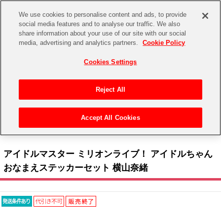
We use cookies to personalise content and ads, to provide
social media features and to analyse our traffic. We also
share information about your use of our site with our social
CHANNEL
STORE
EVENT
media, advertising and analytics partners.
Cookie Policy
グッズ
ゲーム
電子書籍
CD / Blu-ray
Cookies Settings
キャラクター
ジャンル
CHANNEL
アイドルマスターシリーズ
イベントグッズ
【重要】二段階認証設定およびID・パスワード管理のお願い
Reject All
ASOBI CHANNEL TOP
トイ・ホビー
アイドルマスター
【重要】「代金引換」決済および納品書同梱の終了のお知らせ
Accept All Cookies
STORE
トップ
生活雑貨
> キャラクター >
アイドルマスター シリーズ
>
アイドルマスター ミリオンライブ！
アイドルマスター シンデレラガールズ
> アイドルマスター ミリオンライブ！ アイドルちゃん おなまえステッカーセット 横山奈緒
ASOBI STORE TOP
グッズ
アイドルマスター ミリオンライブ！
アイドルマスター ミリオンライブ！ アイドルちゃん
ゲーム
電子書籍
おなまえステッカーセット 横山奈緒
アイドルマスター SideM
CD / Blu-ray
アイドルマスター シャイニーカラーズ
EVENT
学園アイドルマスター