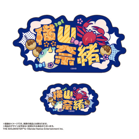
ASOBI TICKET
ASOBI STAGE
プロジェクトアイマス ヴイアライヴ
その他先行受付
テイルズ オブ シリーズ
電音部
プレミアム会員とは
鉄拳
太鼓の達人
ACE COMBAT
パックマン
ナムコクラシック
スサノオマジック
ガンダムシリーズ