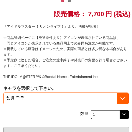
ドラゴンボール
販売価格：
7,700
円
(税込)
ラブライブ！シリーズ
『アイドルマスター ミリオンライブ！』より、法被が登場！
※商品詳細ページに【発送条件あり】アイコンが表示されている商品は、
ラブライブ！
同じアイコンが表示されている商品同士でのみ同時注文が可能です。
※掲載している画像はイメージのため、実際の商品とは多少異なる場合があり
ラブライブ！サンシャイン‼
ます。
※予定数に達した場合、ご注文の途中終了や発売日の変更を行う場合がござい
ます。ご了承ください。
ラブライブ！虹ヶ咲学園スクールアイドル同好会
THE IDOLM@STER™& ©Bandai Namco Entertainment Inc.
ラブライブ！スーパースター!!
キャラを選択して下さい。
アイドリッシュセブン
モフモフパレード
数量