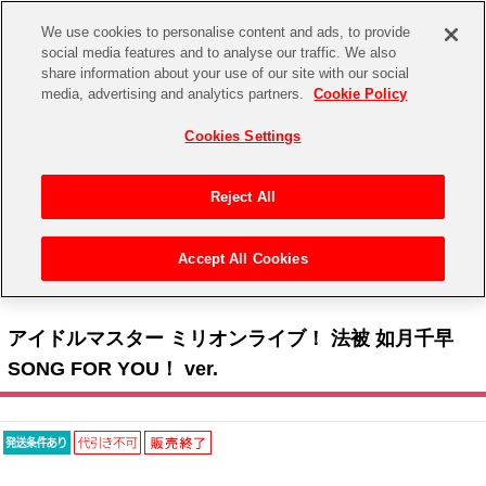
We use cookies to personalise content and ads, to provide
social media features and to analyse our traffic. We also
share information about your use of our site with our social
CHANNEL
STORE
EVENT
media, advertising and analytics partners.
Cookie Policy
グッズ
ゲーム
電子書籍
CD / Blu-ray
Cookies Settings
キャラクター
ジャンル
CHANNEL
アイドルマスターシリーズ
イベントグッズ
【重要】二段階認証設定およびID・パスワード管理のお願い
Reject All
ASOBI CHANNEL TOP
トイ・ホビー
アイドルマスター
【重要】「代金引換」決済および納品書同梱の終了のお知らせ
Accept All Cookies
STORE
トップ
生活雑貨
> キャラクター >
アイドルマスター シリーズ
>
アイドルマスター ミリオンライブ！
アイドルマスター シンデレラガールズ
> アイドルマスター ミリオンライブ！ 法被 如月千早 SONG FOR YOU！ ver.
ASOBI STORE TOP
グッズ
アイドルマスター ミリオンライブ！
アイドルマスター ミリオンライブ！ 法被 如月千早
ゲーム
電子書籍
SONG FOR YOU！ ver.
アイドルマスター SideM
CD / Blu-ray
アイドルマスター シャイニーカラーズ
EVENT
学園アイドルマスター