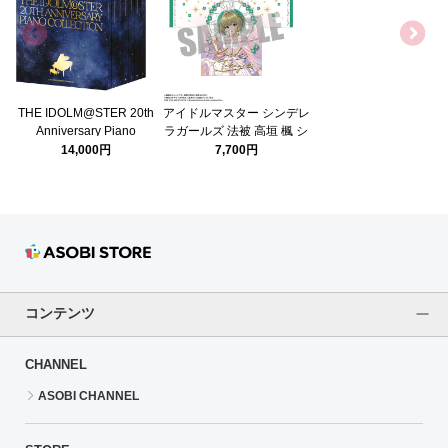
THE IDOLM@STER 20th
アイドルマスター シンデレ
Anniversary Piano
ラガールズ 法被 高垣 楓 シ
Collection
ンデレラガール総選挙
14,000円
7,700円
2026ver.
コンテンツ
CHANNEL
ASOBI CHANNEL