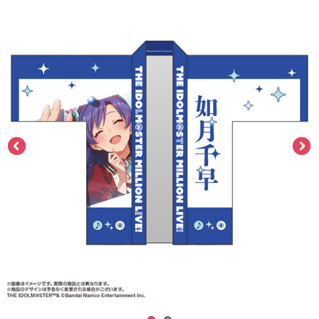
ASOBI TICKET
ASOBI STAGE
プロジェクトアイマス ヴイアライヴ
その他先行受付
テイルズ オブ シリーズ
電音部
プレミアム会員とは
鉄拳
太鼓の達人
ACE COMBAT
パックマン
ナムコクラシック
スサノオマジック
ガンダムシリーズ