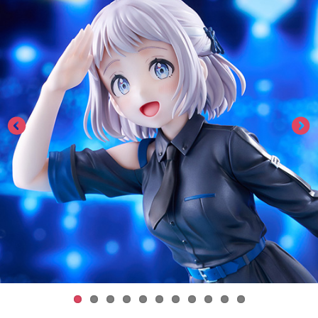
ASOBI TICKET
ASOBI STAGE
プロジェクトアイマス ヴイアライヴ
その他先行受付
テイルズ オブ シリーズ
電音部
プレミアム会員とは
鉄拳
太鼓の達人
ACE COMBAT
パックマン
ナムコクラシック
スサノオマジック
ガンダムシリーズ