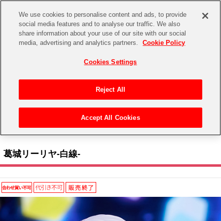
We use cookies to personalise content and ads, to provide
social media features and to analyse our traffic. We also
share information about your use of our site with our social
CHANNEL
STORE
EVENT
media, advertising and analytics partners.
Cookie Policy
グッズ
ゲーム
電子書籍
CD / Blu-ray
Cookies Settings
キャラクター
ジャンル
CHANNEL
アイドルマスターシリーズ
イベントグッズ
【重要】二段階認証設定およびID・パスワード管理のお願い
Reject All
ASOBI CHANNEL TOP
トイ・ホビー
アイドルマスター
【重要】「代金引換」決済および納品書同梱の終了のお知らせ
Accept All Cookies
STORE
トップ
生活雑貨
> キャラクター >
アイドルマスター シリーズ
>
学園アイドルマスター
> 葛城リーリ
アイドルマスター シンデレラガールズ
ヤ-白線-
ASOBI STORE TOP
グッズ
アイドルマスター ミリオンライブ！
葛城リーリヤ-白線-
ゲーム
電子書籍
アイドルマスター SideM
CD / Blu-ray
アイドルマスター シャイニーカラーズ
EVENT
学園アイドルマスター