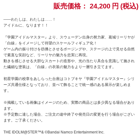
販売価格：
24,200
円
(税込)
ドラゴンボール
――わたしは、わたしは……！
アイドルに、なります！！
ラブライブ！シリーズ
『学園アイドルマスター』より、スウェーデン出身の努力家、葛城リーリヤが
ラブライブ！
「白線」をイメージして待望のスケールフィギュア化！
ゲーム内の振り付けを彷彿とさせるポージングや、ステージの上で見せる自然
で素直な笑顔など、リーリヤの魅力を忠実に再現。
ラブライブ！サンシャイン‼
動きを感じさせる大胆なスカートの造形や、光の当たり具合を意識して施され
た繊細な塗装は、「白線」の衣装の魅力をより一層引き立てます。
ラブライブ！虹ヶ咲学園スクールアイドル同好会
初星学園の校章をあしらった台座はコトブキヤ『学園アイドルマスター』シリ
ーズ共通仕様となっており、並べて飾ることで統一感のある展示が楽しめま
ラブライブ！スーパースター!!
す。
アイドリッシュセブン
※掲載している画像はイメージのため、実際の商品とは多少異なる場合があり
ます。
モフモフパレード
※予定数に達した場合、ご注文の途中終了や発売日の変更を行う場合がござい
ます。ご了承ください。
THE IDOLM@STER™& ©Bandai Namco Entertainment Inc.