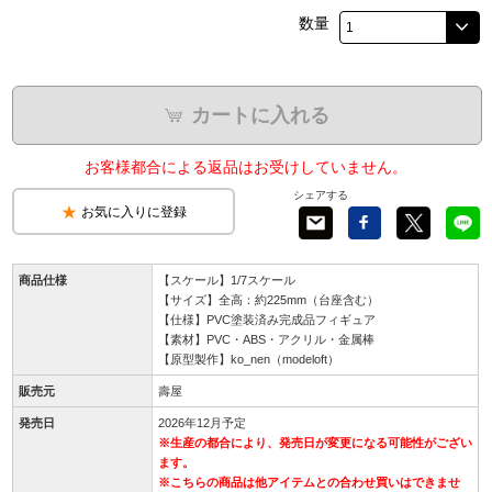
数量
カートに入れる
お客様都合による返品はお受けしていません。
シェアする
お気に入りに登録
商品仕様
【スケール】1/7スケール
【サイズ】全高：約225mm（台座含む）
【仕様】PVC塗装済み完成品フィギュア
【素材】PVC・ABS・アクリル・金属棒
【原型製作】ko_nen（modeloft）
販売元
壽屋
発売日
2026年12月予定
※生産の都合により、発売日が変更になる可能性がござい
ます。
※こちらの商品は他アイテムとの合わせ買いはできませ