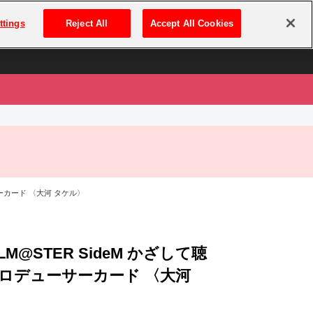
は
ログイン・新規登録
ttings
Reject All
Accept All Cookies
は
サーカード 〈大河 タケル〉
OLM@STER SideM かざして聴
ロデューサーカード 〈大河