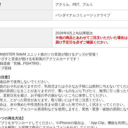
材
アクリル、PET、アルミ
バンダイナムコミュージックライブ
2026年9月上旬以降順次
※他の商品とあわせてご注文いただいた場合は
届け予定日を必ずご確認ください。
DOLM@STER SideM ユニット曲のソロ音源が聴けるグッズが登場！
かざすと音楽が聴ける名刺風のアクリルカードです！
収録楽曲「究極...FIGHTING」
イズ収録
の注意】
用途以外で使用しないでください。
事故のおそれがありますので、乳幼児または小さなお子様には絶対に与えないでくだ
破損の原因になることがありますので、重いものをぶら下げたり、無理に引っ張った
湿、直射日光を避け、お子様の手の届かないところに保管してください。
特性上、とがった部分があります。取り扱いには十分ご注意ください。
場合は、水や薄めた中性洗剤を含ませ固く絞った布でやさしく拭きとってください。
ンやシンナー、アルコール系溶剤などを使用しますと、変色・変形・破損の原因にな
ンツの再生方法】
Eアプリをダウンロードしてください。※iPhoneの場合は、「App Clip」機能
ックを解除した状態で商品にスマートフォンをかざしてください。