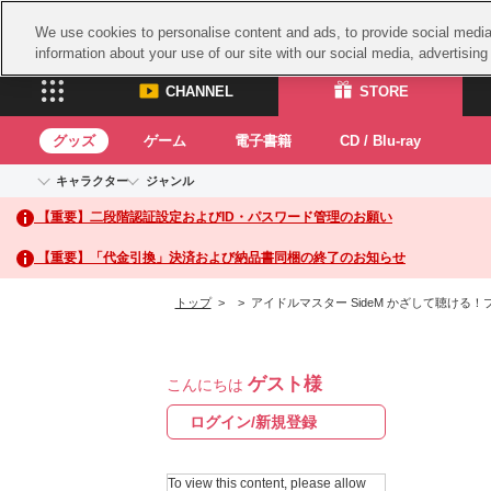
We use cookies to personalise content and ads, to provide social media 
information about your use of our site with our social media, advertisin
CHANNEL
STORE
グッズ
ゲーム
電子書籍
CD / Blu-ray
キャラクター
ジャンル
CHANNEL
STORE
【重要】二段階認証設定およびID・パスワード管理のお願い
アイドルマスターシリーズ
イベントグッズ
鉄拳
ASOBI CHANNEL TOP
ASOBI STORE 
トイ・ホビー
太鼓
アイドルマスター
【重要】「代金引換」決済および納品書同梱の終了のお知らせ
アイドルマスター シンデレラガールズ
グッズ
生活雑貨
ACE 
アイドルマスター ミリオンライブ！
トップ
>
> アイドルマスター SideM かざして聴ける！プ
ゲーム
パッ
アイドルマスター SideM
アイドルマスター シャイニーカラーズ
ナム
電子書籍
学園アイドルマスター
ゲスト様
スサ
こんにちは
CD / Blu-ray
プロジェクトアイマス ヴイアライヴ
ガン
ログイン/新規登録
テイルズ オブ シリーズ
ドラ
電音部
To view this content, please allow