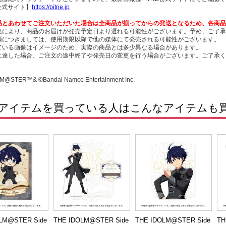
E公式サイト】
https://pitne.jp
品とあわせてご注文いただいた場合は全商品が揃ってからの発送となるため、各商品
況により、商品のお届けが発売予定日より遅れる可能性がございます。予め、ご了承
源につきましては、使用期限以降で他の媒体にて発売される可能性がございます。
ている画像はイメージのため、実際の商品とは多少異なる場合があります。
に達した場合、ご注文の途中終了や発売日の変更を行う場合がございます。ご了承く
M@STER™& ©Bandai Namco Entertainment Inc.
アイテムを買っている人はこんなアイテムも
LM@STER Side
THE IDOLM@STER Side
THE IDOLM@STER Side
TH