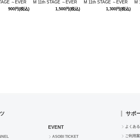
STAGE ～EVER
M 11th STAGE ～EVER
M 11th STAGE ～EVER
M 
FTER～ 公式キ
EVER＠FTER～ 公式ア
EVER＠FTER～ 公式ク
E
900円
(税込)
1,500円
(税込)
1,300円
(税込)
マグネット(大河
クリルスタンド(大河 タ
リアビッグステッカー(大
ク
ケル)
河 タケル)
人)
ツ
サポ
EVENT
よくある
ご利用案
NNEL
ASOBI TICKET