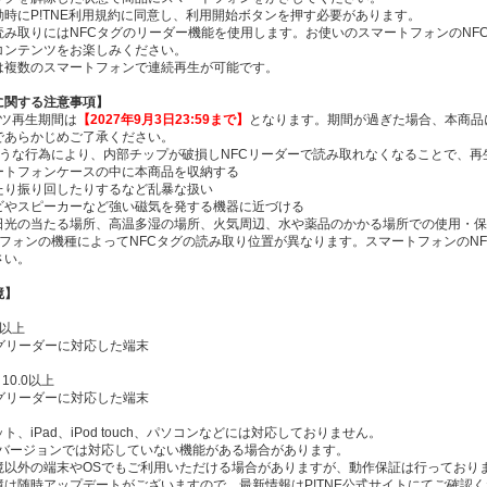
動時にP!TNE利用規約に同意し、利用開始ボタンを押す必要があります。
読み取りにはNFCタグのリーダー機能を使用します。お使いのスマートフォンのNF
コンテンツをお楽しみください。
は複数のスマートフォンで連続再生が可能です。
Eに関する注意事項】
ンツ再生期間は
【2027年9月3日23:59まで】
となります。期間が過ぎた場合、本商品
であらかじめご了承ください。
ような行為により、内部チップが破損しNFCリーダーで読み取れなくなることで、
トフォンケースの中に本商品を収納する
り振り回したりするなど乱暴な扱い
やスピーカーなど強い磁気を発する機器に近づける
光の当たる場所、高温多湿の場所、火気周辺、水や薬品のかかる場所での使用・保
トフォンの機種によってNFCタグの読み取り位置が異なります。スマートフォンのN
さい。
境】
.0以上
タグリーダーに対応した端末
d 10.0以上
タグリーダーに対応した端末
ト、iPad、iPod touch、パソコンなどには対応しておりません。
Sバージョンでは対応していない機能がある場合があります。
境以外の端末やOSでもご利用いただける場合がありますが、動作保証は行っており
境は随時アップデートがございますので、最新情報はP!TNE公式サイトにてご確認