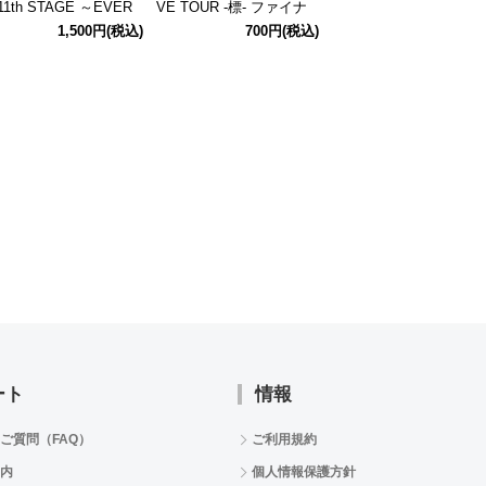
11th STAGE ～EVER
VE TOUR -標- ファイナ
VE TOUR -標- ファイナ
VER＠FTER～ 公式ア
ル公演 公式φ75mmグリ
ル公演 公式応援ジャン
1,500円
(税込)
700円
(税込)
1,000円
(税込
リルスタンド(秋山 隼
ッター缶バッジ 【姫崎
うちわ 【十王 星南】
莉波】
ート
情報
ご質問（FAQ）
ご利用規約
内
個人情報保護方針