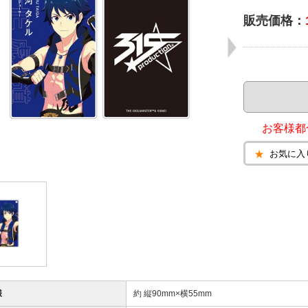
販売価格：
お客様都
お気に入
様
約 縦90mm×横55mm