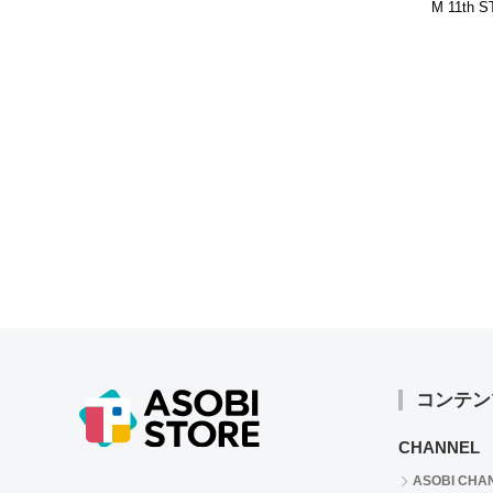
M 11th 
EVER＠
ャンバス
タケル)
コンテン
CHANNEL
ASOBI CHA