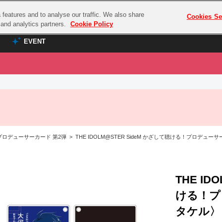
features and to analyse our traffic. We also share
プレミアム会員と
Cookies Se
g and analytics partners.
Cookie Policy
EVENT
EVENT
ラブライブ！シリーズ
プレミアム会員と
TOP
ASOBI TICKET
の達人
ラブライブ！
ラブライブ！サンシャイン‼
ASOBI STAGE
COMBAT
ラブライブ！虹ヶ咲学園スクールアイドル同好会
ロデューサーカード 第2弾 > THE IDOLM@STER SideM かざして聴ける！プロデュー
その他先行受付
クマン
ラブライブ！スーパースター!!
コクラシック
アイドリッシュセブン
ノオマジック
THE ID
モフモフパレード
ダムシリーズ
ける！プ
ゴンボール
タケル〉