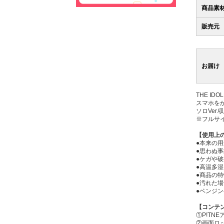
商品素
販売元
お届け
THE I
スマホを
ソロVer.
※フルサ
【使用上
●本来の
●思わぬ
●ケガや
●高温多
●商品の
●汚れた
●ベンジ
【コンテ
①P!TN
②画面ロ