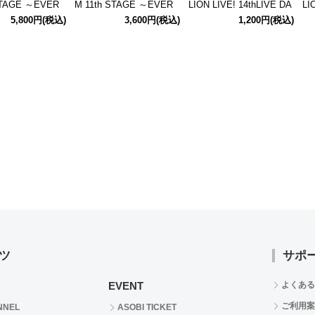
STAGE ～EVER
M 11th STAGE ～EVER
LION LIVE! 14thLIVE DA
LI
FTER～ 公式パ
EVER＠FTER～ 公式ユ
Y2 主演記念 公式招待状
Y2
5,800円
(税込)
3,600円
(税込)
1,200円
(税込)
ト
ニットTシャツ 315Pro D
【馬場このみ】
シ
RAMATIC STARS Lサイ
サ
ズ
ツ
サポ
EVENT
よくある
ご利用案
NNEL
ASOBI TICKET