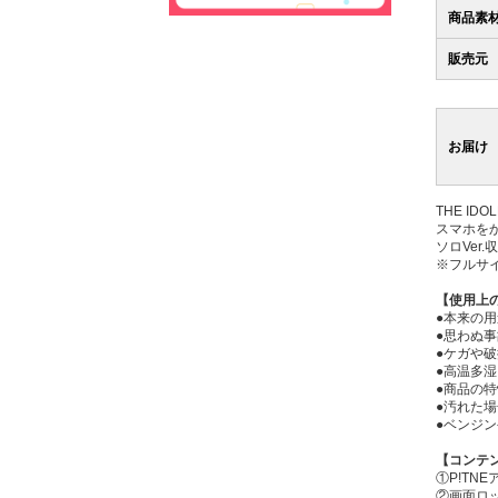
商品素
販売元
お届け
THE I
スマホを
ソロVer.
※フルサ
【使用上
●本来の
●思わぬ
●ケガや
●高温多
●商品の
●汚れた
●ベンジ
【コンテ
①P!TN
②画面ロ