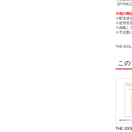
【P!TN
※他の商
※配送状
※使用音
※掲載し
※予定数
THE IDOL
この
THE IDO