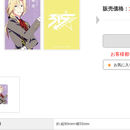
販売価格：
お客様都
お気に入
様
約 縦90mm×横55mm