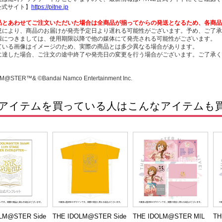
E公式サイト】
https://pitne.jp
品とあわせてご注文いただいた場合は全商品が揃ってからの発送となるため、各商品
況により、商品のお届けが発売予定日より遅れる可能性がございます。予め、ご了承
源につきましては、使用期限以降で他の媒体にて発売される可能性がございます。
ている画像はイメージのため、実際の商品とは多少異なる場合があります。
に達した場合、ご注文の途中終了や発売日の変更を行う場合がございます。ご了承く
M@STER™& ©Bandai Namco Entertainment Inc.
アイテムを買っている人はこんなアイテムも
LM@STER Side
THE IDOLM@STER Side
THE IDOLM@STER MIL
TH