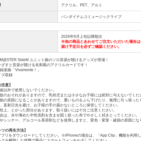
材
アクリル、PET、アルミ
バンダイナムコミュージックライブ
2026年9月上旬以降順次
※他の商品とあわせてご注文いただいた場合は
届け予定日を必ずご確認ください。
DOLM@STER SideM ユニット曲のソロ音源が聴けるグッズが登場！
かざすと音楽が聴ける名刺風のアクリルカードです！
収録楽曲「Vivamente！」
イズ収録
の注意】
用途以外で使用しないでください。
事故のおそれがありますので、乳幼児または小さなお子様には絶対に与えないでくだ
破損の原因になることがありますので、重いものをぶら下げたり、無理に引っ張った
湿、直射日光を避け、お子様の手の届かないところに保管してください。
特性上、とがった部分があります。取り扱いには十分ご注意ください。
場合は、水や薄めた中性洗剤を含ませ固く絞った布でやさしく拭きとってください。
ンやシンナー、アルコール系溶剤などを使用しますと、変色・変形・破損の原因にな
ンツの再生方法】
Eアプリをダウンロードしてください。※iPhoneの場合は、「App Clip」機能
ックを解除した状態で商品にスマートフォンをかざしてください。