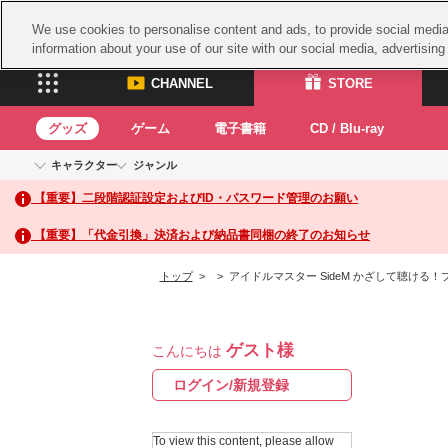
We use cookies to personalise content and ads, to provide social media 
information about your use of our site with our social media, advertisin
CHANNEL
STORE
グッズ
ゲーム
電子書籍
CD / Blu-ray
キャラクター
ジャンル
CHANNEL
STORE
【重要】二段階認証設定およびID・パスワード管理のお願い
アイドルマスターシリーズ
イベントグッズ
鉄拳
ASOBI CHANNEL TOP
ASOBI STORE 
トイ・ホビー
太鼓
アイドルマスター
【重要】「代金引換」決済および納品書同梱の終了のお知らせ
アイドルマスター シンデレラガールズ
グッズ
生活雑貨
ACE 
アイドルマスター ミリオンライブ！
トップ
>
> アイドルマスター SideM かざして聴ける！プ
ゲーム
パッ
アイドルマスター SideM
アイドルマスター シャイニーカラーズ
ナム
電子書籍
学園アイドルマスター
ゲスト様
スサ
こんにちは
CD / Blu-ray
プロジェクトアイマス ヴイアライヴ
ガン
ログイン/新規登録
テイルズ オブ シリーズ
ドラ
電音部
To view this content, please allow