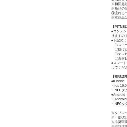
※初回起
※商品の
③流れる
※本商品
【P!TN
●コンテ
りますの
●下記の
〇スマー
〇投げた
〇テレビ
〇直射日
●スマー
してくだ
【推奨環
●iPhone
・ios 16
・NFC
●Android
・Androi
・NFC
※タブレッ
※一部O
※推奨環
※推奨環