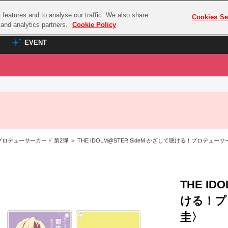
features and to analyse our traffic. We also share
プレミアム会員と
Cookies Se
g and analytics partners.
Cookie Policy
EVENT
EVENT
ラブライブ！シリーズ
プレミアム会員と
TOP
ASOBI TICKET
の達人
ラブライブ！
ラブライブ！サンシャイン‼
ASOBI STAGE
COMBAT
ラブライブ！虹ヶ咲学園スクールアイドル同好会
ロデューサーカード 第2弾 > THE IDOLM@STER SideM かざして聴ける！プロデュー
その他先行受付
クマン
ラブライブ！スーパースター!!
コクラシック
アイドリッシュセブン
ノオマジック
THE ID
モフモフパレード
ダムシリーズ
ける！プ
ゴンボール
圭〉