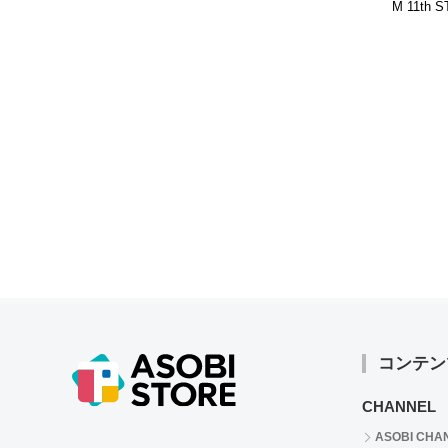
M 11th 
EVER＠
ンフレッ
コンテン
CHANNEL
ASOBI CHA