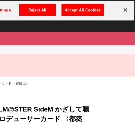
は
ログイン・新規登録
ttings
Reject All
Accept All Cookies
は
サーカード 〈都築 圭〉
OLM@STER SideM かざして聴
ロデューサーカード 〈都築