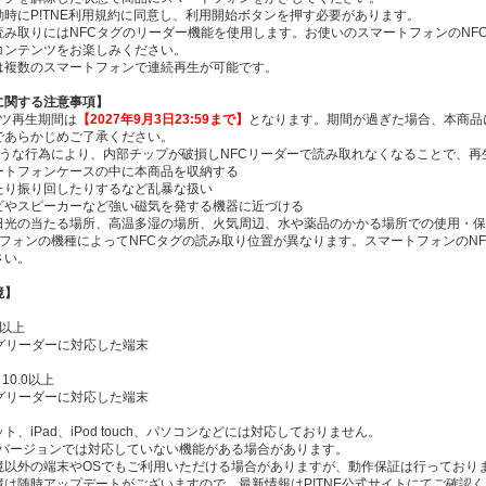
動時にP!TNE利用規約に同意し、利用開始ボタンを押す必要があります。
読み取りにはNFCタグのリーダー機能を使用します。お使いのスマートフォンのNF
コンテンツをお楽しみください。
は複数のスマートフォンで連続再生が可能です。
Eに関する注意事項】
ンツ再生期間は
【2027年9月3日23:59まで】
となります。期間が過ぎた場合、本商品
であらかじめご了承ください。
ような行為により、内部チップが破損しNFCリーダーで読み取れなくなることで、
トフォンケースの中に本商品を収納する
り振り回したりするなど乱暴な扱い
やスピーカーなど強い磁気を発する機器に近づける
光の当たる場所、高温多湿の場所、火気周辺、水や薬品のかかる場所での使用・保
トフォンの機種によってNFCタグの読み取り位置が異なります。スマートフォンのN
さい。
境】
.0以上
タグリーダーに対応した端末
d 10.0以上
タグリーダーに対応した端末
ト、iPad、iPod touch、パソコンなどには対応しておりません。
Sバージョンでは対応していない機能がある場合があります。
境以外の端末やOSでもご利用いただける場合がありますが、動作保証は行っており
境は随時アップデートがございますので、最新情報はP!TNE公式サイトにてご確認