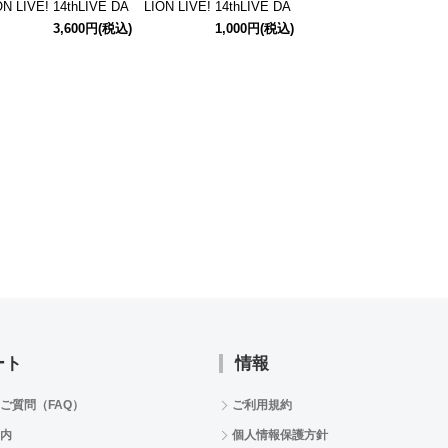
ON LIVE! 14thLIVE DA
LION LIVE! 14thLIVE DA
LION LIVE! 14thLIVE D
 Blooming Sign 公式T
Y2 主演記念 公式応援ジ
Y2 主演記念 公式アクリ
3,600円
(税込)
1,000円
(税込)
1,500円
(税込
ャツ 【馬場このみ】 S
ャンボうちわ 【馬場この
ルスタンド 【馬場この
イズ
み】
み】
ート
情報
ご質問（FAQ）
ご利用規約
内
個人情報保護方針