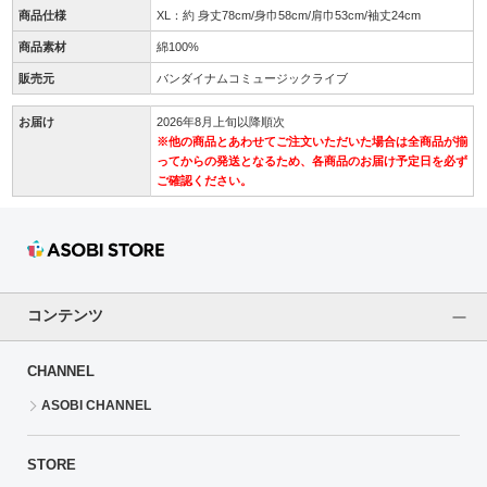
商品仕様
XL：約 身丈78cm/身巾58cm/肩巾53cm/袖丈24cm
商品素材
綿100%
販売元
バンダイナムコミュージックライブ
お届け
2026年8月上旬以降順次
※他の商品とあわせてご注文いただいた場合は全商品が揃
ってからの発送となるため、各商品のお届け予定日を必ず
ご確認ください。
コンテンツ
CHANNEL
ASOBI CHANNEL
STORE