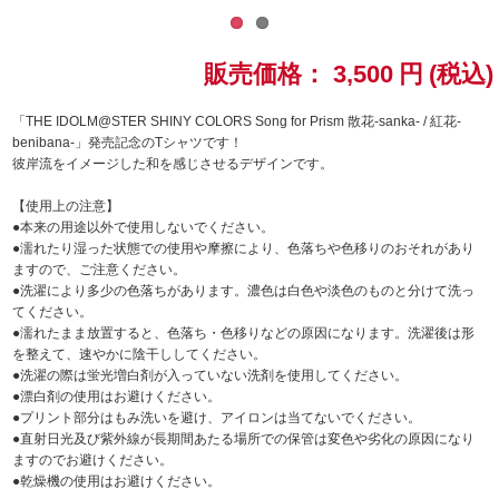
ドラゴンボール
販売価格：
3,500
円
(税込)
ラブライブ！シリーズ
「THE IDOLM@STER SHINY COLORS Song for Prism 散花-sanka- / 紅花-
benibana-」発売記念のTシャツです！
ラブライブ！
彼岸流をイメージした和を感じさせるデザインです。
ラブライブ！サンシャイン‼
【使用上の注意】
●本来の用途以外で使用しないでください。
●濡れたり湿った状態での使用や摩擦により、色落ちや色移りのおそれがあり
ラブライブ！虹ヶ咲学園スクールアイドル同好会
ますので、ご注意ください。
●洗濯により多少の色落ちがあります。濃色は白色や淡色のものと分けて洗っ
ラブライブ！スーパースター!!
てください。
●濡れたまま放置すると、色落ち・色移りなどの原因になります。洗濯後は形
を整えて、速やかに陰干ししてください。
アイドリッシュセブン
●洗濯の際は蛍光増白剤が入っていない洗剤を使用してください。
●漂白剤の使用はお避けください。
モフモフパレード
●プリント部分はもみ洗いを避け、アイロンは当てないでください。
●直射日光及び紫外線が長期間あたる場所での保管は変色や劣化の原因になり
ますのでお避けください。
●乾燥機の使用はお避けください。