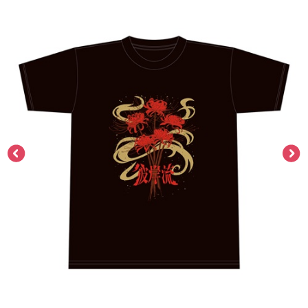
ASOBI TICKET
ASOBI STAGE
プロジェクトアイマス ヴイアライヴ
その他先行受付
テイルズ オブ シリーズ
電音部
プレミアム会員とは
鉄拳
太鼓の達人
ACE COMBAT
パックマン
ナムコクラシック
スサノオマジック
ガンダムシリーズ