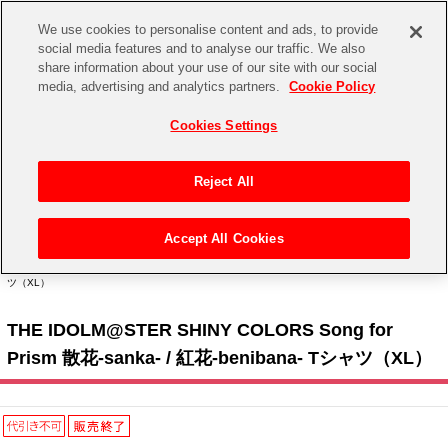
We use cookies to personalise content and ads, to provide
social media features and to analyse our traffic. We also
share information about your use of our site with our social
CHANNEL
STORE
EVENT
media, advertising and analytics partners.
Cookie Policy
グッズ
ゲーム
電子書籍
CD / Blu-ray
Cookies Settings
キャラクター
ジャンル
CHANNEL
アイドルマスターシリーズ
イベントグッズ
【重要】二段階認証設定およびID・パスワード管理のお願い
Reject All
ASOBI CHANNEL TOP
トイ・ホビー
アイドルマスター
【重要】「代金引換」決済および納品書同梱の終了のお知らせ
Accept All Cookies
STORE
トップ
生活雑貨
> キャラクター >
アイドルマスター シリーズ
>
アイドルマスター シャイニーカラー
アイドルマスター シンデレラガールズ
ズ
> THE IDOLM@STER SHINY COLORS Song for Prism 散花-sanka- / 紅花-benibana- Tシャ
ツ（XL）
ASOBI STORE TOP
グッズ
アイドルマスター ミリオンライブ！
THE IDOLM@STER SHINY COLORS Song for
ゲーム
電子書籍
アイドルマスター SideM
Prism 散花-sanka- / 紅花-benibana- Tシャツ（XL）
CD / Blu-ray
アイドルマスター シャイニーカラーズ
EVENT
学園アイドルマスター