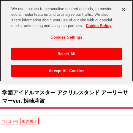
We use cookies to personalise content and ads, to provide
social media features and to analyse our traffic. We also
share information about your use of our site with our social
CHANNEL
STORE
EVENT
media, advertising and analytics partners.
Cookie Policy
グッズ
ゲーム
電子書籍
CD / Blu-ray
Cookies Settings
キャラクター
ジャンル
CHANNEL
アイドルマスターシリーズ
イベントグッズ
【重要】二段階認証設定およびID・パスワード管理のお願い
Reject All
ASOBI CHANNEL TOP
トイ・ホビー
アイドルマスター
【重要】「代金引換」決済および納品書同梱の終了のお知らせ
Accept All Cookies
STORE
トップ
生活雑貨
> キャラクター >
アイドルマスター シリーズ
>
学園アイドルマスター
> 学園アイド
アイドルマスター シンデレラガールズ
ルマスター アクリルスタンド アーリーサマーver. 姫崎莉波
ASOBI STORE TOP
グッズ
アイドルマスター ミリオンライブ！
学園アイドルマスター アクリルスタンド アーリーサ
ゲーム
電子書籍
マーver. 姫崎莉波
アイドルマスター SideM
CD / Blu-ray
アイドルマスター シャイニーカラーズ
EVENT
学園アイドルマスター