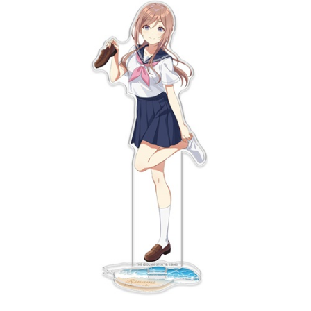
ASOBI TICKET
ASOBI STAGE
プロジェクトアイマス ヴイアライヴ
その他先行受付
テイルズ オブ シリーズ
電音部
プレミアム会員とは
鉄拳
太鼓の達人
ACE COMBAT
パックマン
ナムコクラシック
スサノオマジック
ガンダムシリーズ