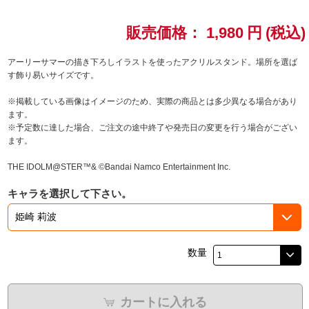
ドラゴンボール
販売価格：
1,980
円
(税込)
ラブライブ！シリーズ
アーリーサマーの描き下ろしイラストを使ったアクリルスタンド。場所を選ば
す飾り易いサイズです。
ラブライブ！
※掲載している画像はイメージのため、実際の商品とは多少異なる場合があり
ます。
ラブライブ！サンシャイン‼
※予定数に達した場合、ご注文の途中終了や発売日の変更を行う場合がござい
ます。
ラブライブ！虹ヶ咲学園スクールアイドル同好会
THE IDOLM@STER™& ©Bandai Namco Entertainment Inc.
ラブライブ！スーパースター!!
キャラを選択して下さい。
アイドリッシュセブン
モフモフパレード
数量
カートに入れる