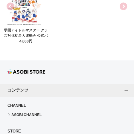
学園アイドルマスター クラ
ス対抗初星大運動会 公式パ
ンフレット
4,000円
コンテンツ
CHANNEL
ASOBI CHANNEL
STORE