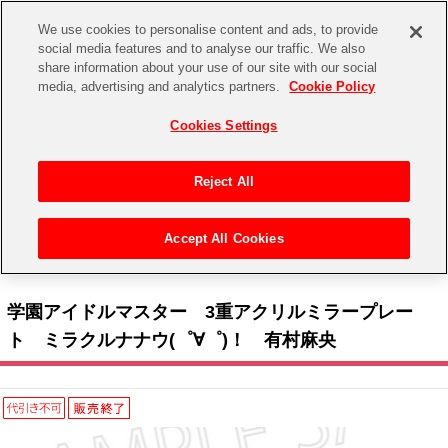
We use cookies to personalise content and ads, to provide
social media features and to analyse our traffic. We also
share information about your use of our site with our social
CHANNEL
STORE
EVENT
media, advertising and analytics partners.
Cookie Policy
グッズ
ゲーム
電子書籍
CD / Blu-ray
Cookies Settings
キャラクター
ジャンル
CHANNEL
アイドルマスターシリーズ
イベントグッズ
【重要】二段階認証設定およびID・パスワード管理のお願い
Reject All
ASOBI CHANNEL TOP
トイ・ホビー
アイドルマスター
【重要】「代金引換」決済および納品書同梱の終了のお知らせ
Accept All Cookies
STORE
トップ
生活雑貨
> キャラクター >
アイドルマスター シリーズ
>
学園アイドルマスター
> 学園アイド
アイドルマスター シンデレラガールズ
ルマスター 3重アクリルミラープレート ミラクルナナウ(゜∀゜)！ 有村麻央
ASOBI STORE TOP
グッズ
アイドルマスター ミリオンライブ！
学園アイドルマスター 3重アクリルミラープレー
ゲーム
電子書籍
ト ミラクルナナウ(゜∀゜)！ 有村麻央
アイドルマスター SideM
CD / Blu-ray
アイドルマスター シャイニーカラーズ
EVENT
学園アイドルマスター