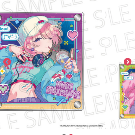
ASOBI TICKET
ASOBI STAGE
プロジェクトアイマス ヴイアライヴ
その他先行受付
テイルズ オブ シリーズ
電音部
プレミアム会員とは
鉄拳
太鼓の達人
ACE COMBAT
パックマン
ナムコクラシック
スサノオマジック
ガンダムシリーズ