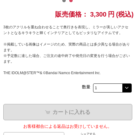
ドラゴンボール
販売価格：
3,300
円
(税込)
ラブライブ！シリーズ
3枚のアクリルを重ね合わせることで奥行きを表現し、ミラーが美しいアクセ
ントとなるキラキラと輝くインテリアとしてもピッタリなアイテムです。
ラブライブ！
※掲載している画像はイメージのため、実際の商品とは多少異なる場合があり
ます。
ラブライブ！サンシャイン‼
※予定数に達した場合、ご注文の途中終了や発売日の変更を行う場合がござい
ます。
ラブライブ！虹ヶ咲学園スクールアイドル同好会
THE IDOLM@STER™& ©Bandai Namco Entertainment Inc.
ラブライブ！スーパースター!!
数量
アイドリッシュセブン
モフモフパレード
カートに入れる
お客様都合による返品はお受けしていません。
シェアする