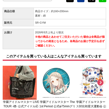
商品仕様
商品サイズ：約160×200mm
素材：綿
販売元
SR-GYM
お届け
2026年8月上旬より順次
※他の商品とあわせてご注文いただいた場合は全商品が揃
ってからの発送となるため、各商品のお届け予定日を必ず
ご確認ください。
このアイテムを買っている人はこんなアイテムも買っています
学園アイドルマスター LIVE
学園アイドルマスター The
学園アイドルマスター 
TOUR -標- 公式アイドル応
1st Period 公式φ75mmグリ
ス対抗初星大運動会 公