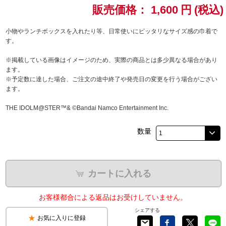
販売価格：
1,600
円
(税込)
ドラゴンボール
小物やランチボックスを入れたり等、日常使いにピッタリなサイズ感の巾着で
す。
ラブライブ！シリーズ
※掲載している画像はイメージのため、実際の商品とは多少異なる場合があり
ラブライブ！
ます。
※予定数に達した場合、ご注文の途中終了や発売日の変更を行う場合がござい
ます。
ラブライブ！サンシャイン‼
THE IDOLM@STER™& ©Bandai Namco Entertainment Inc.
ラブライブ！虹ヶ咲学園スクールアイドル同好会
数量
ラブライブ！スーパースター!!
アイドリッシュセブン
カートに入れる
モフモフパレード
お客様都合による返品はお受けしていません。
シェアする
お気に入りに登録