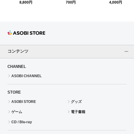
援3wayトートバッグ
ッター缶バッジ【篠澤 広】
ンフレット
8,800円
700円
4,000円
コンテンツ
CHANNEL
ASOBI CHANNEL
STORE
ASOBI STORE
グッズ
ゲーム
電子書籍
CD / Blu-ray