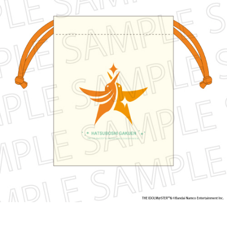
ASOBI TICKET
ASOBI STAGE
プロジェクトアイマス ヴイアライヴ
その他先行受付
テイルズ オブ シリーズ
電音部
プレミアム会員とは
鉄拳
太鼓の達人
ACE COMBAT
パックマン
ナムコクラシック
スサノオマジック
ガンダムシリーズ