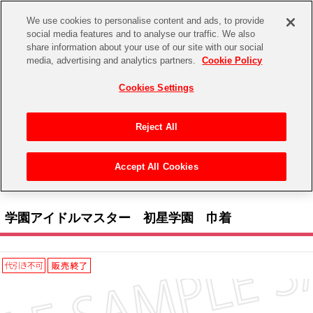
We use cookies to personalise content and ads, to provide
social media features and to analyse our traffic. We also
share information about your use of our site with our social
CHANNEL
STORE
EVENT
media, advertising and analytics partners.
Cookie Policy
グッズ
ゲーム
電子書籍
CD / Blu-ray
Cookies Settings
キャラクター
ジャンル
CHANNEL
アイドルマスターシリーズ
イベントグッズ
【重要】二段階認証設定およびID・パスワード管理のお願い
Reject All
ASOBI CHANNEL TOP
トイ・ホビー
アイドルマスター
【重要】「代金引換」決済および納品書同梱の終了のお知らせ
Accept All Cookies
STORE
トップ
生活雑貨
> キャラクター >
アイドルマスター シリーズ
>
学園アイドルマスター
> 学園アイド
アイドルマスター シンデレラガールズ
ルマスター 初星学園 巾着
ASOBI STORE TOP
グッズ
アイドルマスター ミリオンライブ！
学園アイドルマスター 初星学園 巾着
ゲーム
電子書籍
アイドルマスター SideM
CD / Blu-ray
アイドルマスター シャイニーカラーズ
EVENT
学園アイドルマスター