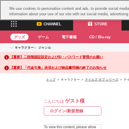
We use cookies to personalise content and ads, to provide social media 
information about your use of our site with our social media, advertisin
CHANNEL
STORE
グッズ
ゲーム
電子書籍
CD / Blu-ray
キャラクター
ジャンル
CHANNEL
STORE
【重要】二段階認証設定およびID・パスワード管理のお願い
アイドルマスターシリーズ
イベントグッズ
鉄拳
ASOBI CHANNEL TOP
ASOBI STORE 
トイ・ホビー
太鼓
アイドルマスター
【重要】「代金引換」決済および納品書同梱の終了のお知らせ
アイドルマスター シンデレラガールズ
グッズ
生活雑貨
ACE 
アイドルマスター ミリオンライブ！
トップ
> キャラクター >
テイルズ オブ シリーズ
> テ
ゲーム
パッ
アイドルマスター SideM
アイドルマスター シャイニーカラーズ
ナム
電子書籍
学園アイドルマスター
ゲスト様
スサ
こんにちは
CD / Blu-ray
プロジェクトアイマス ヴイアライヴ
ガン
ログイン/新規登録
テイルズ オブ シリーズ
ドラ
電音部
To view this content, please allow