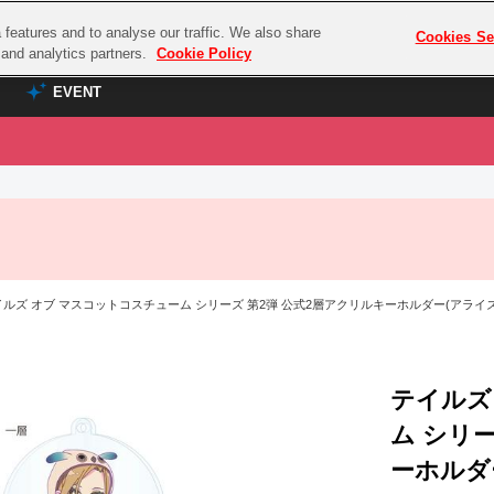
features and to analyse our traffic. We also share
プレミアム会員と
Cookies Se
g and analytics partners.
Cookie Policy
EVENT
EVENT
ラブライブ！シリーズ
プレミアム会員と
TOP
ASOBI TICKET
の達人
ラブライブ！
ラブライブ！サンシャイン‼
ASOBI STAGE
COMBAT
ラブライブ！虹ヶ咲学園スクールアイドル同好会
イルズ オブ マスコットコスチューム シリーズ 第2弾 公式2層アクリルキーホルダー(アライズ
その他先行受付
クマン
ラブライブ！スーパースター!!
コクラシック
アイドリッシュセブン
ノオマジック
テイルズ
モフモフパレード
ダムシリーズ
ム シリ
ゴンボール
ーホルダ