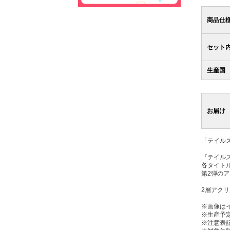
商品仕
セット
生産国
お届け
「テイルズ
『テイル
各タイト
第2弾の
2層アク
※画像は
※生産予
※注意表