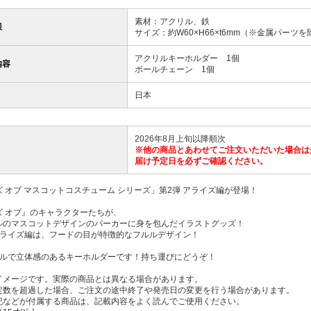
素材：アクリル、鉄
様
サイズ：約W60×H66×t6mm（※金属パーツを
アクリルキーホルダー 1個
内容
ボールチェーン 1個
日本
2026年8月上旬以降順次
※他の商品とあわせてご注文いただいた場合は
届け予定日を必ずご確認ください。
 オブ マスコットコスチューム シリーズ」第2弾 アライズ編が登場！
ズ オブ』のキャラクターたちが、
ルのマスコットデザインのパーカーに身を包んだイラストグッズ！
アライズ編は、フードの目が特徴的なフルルデザイン！
リルで立体感のあるキーホルダーです！持ち運びにどうぞ！
イメージです。実際の商品とは異なる場合があります。
定数を超過した場合、ご注文の途中終了や発売日の変更を行う場合があります。
記などが付属する商品は、記載内容をよく読んでご使用ください。