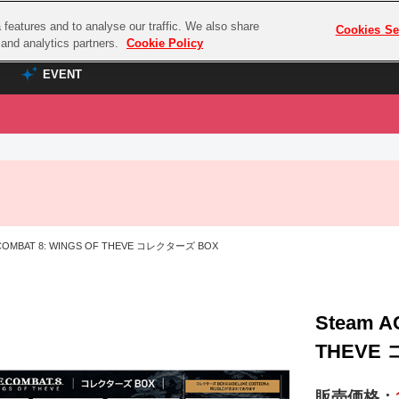
features and to analyse our traffic. We also share
プレミアム会員と
Cookies Se
g and analytics partners.
Cookie Policy
EVENT
EVENT
ラブライブ！シリーズ
プレミアム会員と
TOP
ASOBI TICKET
の達人
ラブライブ！
ラブライブ！サンシャイン‼
ASOBI STAGE
COMBAT
ラブライブ！虹ヶ咲学園スクールアイドル同好会
 COMBAT 8: WINGS OF THEVE コレクターズ BOX
その他先行受付
クマン
ラブライブ！スーパースター!!
コクラシック
アイドリッシュセブン
ノオマジック
Steam A
モフモフパレード
ダムシリーズ
THEVE
ゴンボール
販売価格：