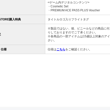
<ゲーム内デジタルコンテンツ>
・Cosmetic Set
・PREMIUM ACE PASS PLUS Voucher
 STORE購入特典
タイトルロゴ入りフライトタグ
※製品ではない、箱、ビニールなどの商品に付
りしておりますのでご了承ください。
記
※各商品の一部アイテムは15歳以上対象のア
さい。
・仕様
仕様は
こちら
をご確認ください。