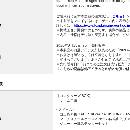
brands and visual images depicted in this game
used with such permissions.
ご購入前に必ず本製品の注意表記
（こちら）
を
※本製品をプレイするには、ゲーム内に表示さ
記
詳しくは（
https://www.bandainamcoent.co.jp/
※掲載画像は開発中のものです。実際の製品と
※内容・仕様は予告無く変更する場合がござい
2026年9月29日（火）先行販売
※本製品のお届け日は先行販売のため「2026
※お届けは陸送もしくは空輸となりますので、
日
可能性もございます。あらかじめご了承の上ご
※先行販売日3日前までのご注文は先行販売日お
※こちらの商品は他アイテムとの合わせ買いは
様
【コレクターズ BOX】
・ゲーム本編
<アイテム>
・設定資料集「ACES at WAR A HISTORY 202
容
・マルチスチールケース & ゲーム内楽曲入りU
・ジョーカー隊ステッカーセット