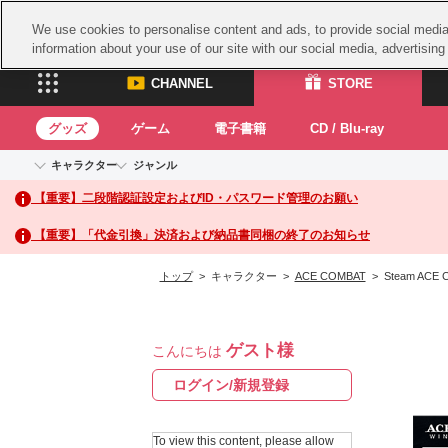
We use cookies to personalise content and ads, to provide social media 
information about your use of our site with our social media, advertisin
CHANNEL
STORE
グッズ
ゲーム
電子書籍
CD / Blu-ray
キャラクター
ジャンル
CHANNEL
STORE
【重要】二段階認証設定およびID・パスワード管理のお願い
アイドルマスターシリーズ
イベントグッズ
鉄拳
ASOBI CHANNEL TOP
ASOBI STORE 
トイ・ホビー
太鼓
アイドルマスター
【重要】「代金引換」決済および納品書同梱の終了のお知らせ
アイドルマスター シンデレラガールズ
グッズ
生活雑貨
ACE 
アイドルマスター ミリオンライブ！
トップ
> キャラクター >
ACE COMBAT
> Steam ACE
ゲーム
パッ
アイドルマスター SideM
アイドルマスター シャイニーカラーズ
ナム
電子書籍
学園アイドルマスター
ゲスト様
スサ
こんにちは
CD / Blu-ray
プロジェクトアイマス ヴイアライヴ
ガン
ログイン/新規登録
テイルズ オブ シリーズ
ドラ
電音部
To view this content, please allow