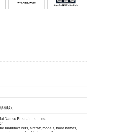
R(移植版)」
Namco Entertainment Inc.
r.
the manufacturers, aircraft, models, trade names,