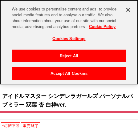
We use cookies to personalise content and ads, to provide
social media features and to analyse our traffic. We also
share information about your use of our site with our social
CHANNEL
STORE
EVENT
media, advertising and analytics partners.
Cookie Policy
グッズ
ゲーム
電子書籍
CD / Blu-ray
Cookies Settings
キャラクター
ジャンル
CHANNEL
アイドルマスターシリーズ
イベントグッズ
【重要】二段階認証設定およびID・パスワード管理のお願い
Reject All
ASOBI CHANNEL TOP
トイ・ホビー
アイドルマスター
【重要】「代金引換」決済および納品書同梱の終了のお知らせ
Accept All Cookies
STORE
トップ
生活雑貨
> キャラクター >
アイドルマスター シリーズ
>
アイドルマスター シンデレラガール
アイドルマスター シンデレラガールズ
ズ
> アイドルマスター シンデレラガールズ パーソナルパブミラー 双葉 杏 白枠ver.
ASOBI STORE TOP
グッズ
アイドルマスター ミリオンライブ！
アイドルマスター シンデレラガールズ パーソナルパ
ゲーム
電子書籍
ブミラー 双葉 杏 白枠ver.
アイドルマスター SideM
CD / Blu-ray
アイドルマスター シャイニーカラーズ
EVENT
学園アイドルマスター