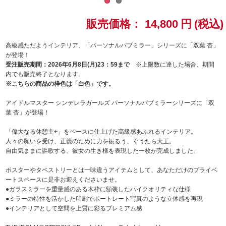
ドラゴンボール
販売価格：
14,800
円
(税込)
ラブライブ！シリーズ
高級感ただようインテリア、「パーソナルパブミラー」シリーズに「双葉 杏」
が登場！
受注販売期間：2026年6月8日(月)23：59まで
※上限数に達した場合、期間
ラブライブ！
内でも販売終了となります。
※こちらの商品の枠色は「白色」です。
ラブライブ！サンシャイン‼
アイドルマスター シンデレラガールズ パーソナルパブミラーシリーズに「双
葉 杏」が登場！
ラブライブ！虹ヶ咲学園スクールアイドル同好会
「偉大なる休憩主+」をベースに仕上げた高級感あふれるインテリア。
ラブライブ！スーパースター!!
人々の願いを受け、正義のために力を振るう、ぐうたら大王。
自由気ままに謳歌する、彼女の生き様を表現した一枚が完成しました。
アイドリッシュセブン
ポスターやタペストリーとは一味違うアイテムとして、あなただけのプライベ
ートスペースに是非お迎えくださいませ。
モフモフパレード
●ガラスミラーを重量感のある木枠に額装したハイクオリティな仕様
●ミラーの特性を活かした印刷でポートレート写真のような立体感を再現
●インテリアとして空間を上質に彩るプレミアム感