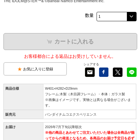
THE IDOLM@STER™& ©Bandai Namco Entertainment Inc.
数量
カートに入れる
お客様都合による返品はお受けしていません。
シェアする
お気に入りに登録
商品仕様
W401×H282×D29mm
フレーム:木製（木目調フレーム）・本体：ガラス製
※画像はイメージです。実物とは異なる場合がございま
す。
販売元
バンダイナムコエクスペリエンス
お届け
2026年7月下旬以降順次
※他の商品とあわせてご注文いただいた場合は全商品が揃
ってからの発送となるため、各商品のお届け予定日を必ず