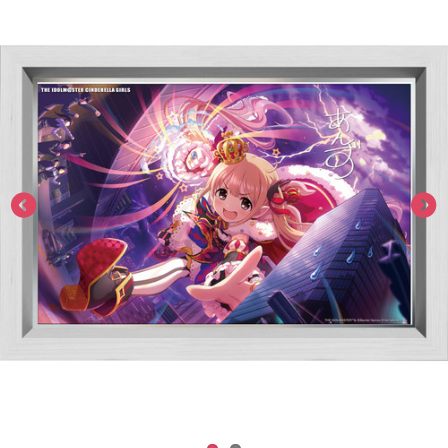
ASOBI TICKET
ASOBI STAGE
プロジェクトアイマス ヴイアライヴ
その他先行受付
テイルズ オブ シリーズ
電音部
プレミアム会員とは
鉄拳
太鼓の達人
ACE COMBAT
パックマン
ナムコクラシック
スサノオマジック
ガンダムシリーズ