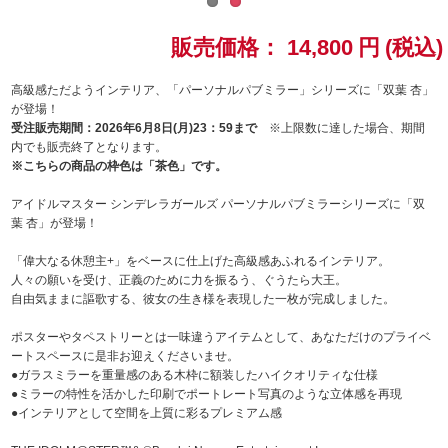
ドラゴンボール
販売価格：
14,800
円
(税込)
ラブライブ！シリーズ
高級感ただようインテリア、「パーソナルパブミラー」シリーズに「双葉 杏」
が登場！
受注販売期間：2026年6月8日(月)23：59まで
※上限数に達した場合、期間
ラブライブ！
内でも販売終了となります。
※こちらの商品の枠色は「茶色」です。
ラブライブ！サンシャイン‼
アイドルマスター シンデレラガールズ パーソナルパブミラーシリーズに「双
葉 杏」が登場！
ラブライブ！虹ヶ咲学園スクールアイドル同好会
「偉大なる休憩主+」をベースに仕上げた高級感あふれるインテリア。
ラブライブ！スーパースター!!
人々の願いを受け、正義のために力を振るう、ぐうたら大王。
自由気ままに謳歌する、彼女の生き様を表現した一枚が完成しました。
アイドリッシュセブン
ポスターやタペストリーとは一味違うアイテムとして、あなただけのプライベ
ートスペースに是非お迎えくださいませ。
モフモフパレード
●ガラスミラーを重量感のある木枠に額装したハイクオリティな仕様
●ミラーの特性を活かした印刷でポートレート写真のような立体感を再現
●インテリアとして空間を上質に彩るプレミアム感