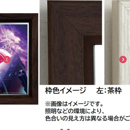
ASOBI TICKET
ASOBI STAGE
プロジェクトアイマス ヴイアライヴ
その他先行受付
テイルズ オブ シリーズ
電音部
プレミアム会員とは
鉄拳
太鼓の達人
ACE COMBAT
パックマン
ナムコクラシック
スサノオマジック
ガンダムシリーズ