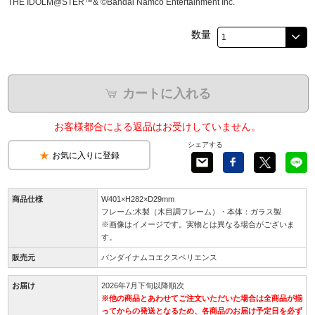
THE IDOLM@STER™& ©Bandai Namco Entertainment Inc.
数量
カートに入れる
お客様都合による返品はお受けしていません。
シェアする
お気に入りに登録
商品仕様
W401×H282×D29mm
フレーム:木製（木目調フレーム）・本体：ガラス製
※画像はイメージです。実物とは異なる場合がございま
す。
販売元
バンダイナムコエクスペリエンス
お届け
2026年7月下旬以降順次
※他の商品とあわせてご注文いただいた場合は全商品が揃
ってからの発送となるため、各商品のお届け予定日を必ず