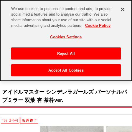
We use cookies to personalise content and ads, to provide
social media features and to analyse our traffic. We also
share information about your use of our site with our social
CHANNEL
STORE
EVENT
media, advertising and analytics partners.
Cookie Policy
グッズ
ゲーム
電子書籍
CD / Blu-ray
Cookies Settings
キャラクター
ジャンル
CHANNEL
アイドルマスターシリーズ
イベントグッズ
【重要】二段階認証設定およびID・パスワード管理のお願い
Reject All
ASOBI CHANNEL TOP
トイ・ホビー
アイドルマスター
【重要】「代金引換」決済および納品書同梱の終了のお知らせ
Accept All Cookies
STORE
トップ
生活雑貨
> キャラクター >
アイドルマスター シリーズ
>
アイドルマスター シンデレラガール
アイドルマスター シンデレラガールズ
ズ
> アイドルマスター シンデレラガールズ パーソナルパブミラー 双葉 杏 茶枠ver.
ASOBI STORE TOP
グッズ
アイドルマスター ミリオンライブ！
アイドルマスター シンデレラガールズ パーソナルパ
ゲーム
電子書籍
ブミラー 双葉 杏 茶枠ver.
アイドルマスター SideM
CD / Blu-ray
アイドルマスター シャイニーカラーズ
EVENT
学園アイドルマスター