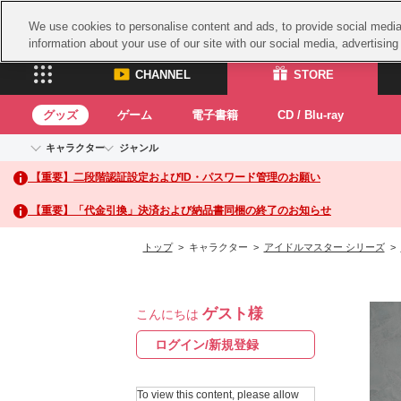
We use cookies to personalise content and ads, to provide social media 
information about your use of our site with our social media, advertisin
CHANNEL
STORE
グッズ
ゲーム
電子書籍
CD / Blu-ray
キャラクター
ジャンル
CHANNEL
STORE
【重要】二段階認証設定およびID・パスワード管理のお願い
アイドルマスターシリーズ
イベントグッズ
鉄拳
ASOBI CHANNEL TOP
ASOBI STORE 
トイ・ホビー
太鼓
アイドルマスター
【重要】「代金引換」決済および納品書同梱の終了のお知らせ
アイドルマスター シンデレラガールズ
グッズ
生活雑貨
ACE 
アイドルマスター ミリオンライブ！
トップ
> キャラクター >
アイドルマスター シリーズ
>
ゲーム
パッ
アイドルマスター SideM
アイドルマスター シャイニーカラーズ
ナム
電子書籍
学園アイドルマスター
ゲスト様
スサ
こんにちは
CD / Blu-ray
プロジェクトアイマス ヴイアライヴ
ガン
ログイン/新規登録
テイルズ オブ シリーズ
ドラ
電音部
To view this content, please allow