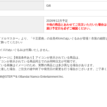
Gift
2026年12月予定
※他の商品とあわせてご注文いただいた場合は
届け予定日を必ずご確認ください。
イドルマスター』より、「十王星南」の全高40cmのぬいぐるみが登場！衣装の細部
て飾ってください♪
mサイズのぬいぐるみは付属いたしません。
細ページに【発送条件あり】アイコンが表示されている商品は、
コンが表示されている商品同士でのみ同時注文が可能です。
ている画像はイメージのため、実際の商品とは多少異なる場合があります。
に達した場合、ご注文の途中終了や発売日の変更を行う場合がございます。ご了承く
M@STER™& ©Bandai Namco Entertainment Inc.