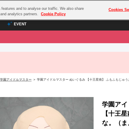
features and to analyse our traffic. We also share
プレミアム会員と
Cookies Se
g and analytics partners.
Cookie Policy
EVENT
EVENT
ラブライブ！シリーズ
プレミアム会員と
TOP
ASOBI TICKET
の達人
ラブライブ！
ラブライブ！サンシャイン‼
ASOBI STAGE
COMBAT
ラブライブ！虹ヶ咲学園スクールアイドル同好会
学園アイドルマスター
> 学園アイドルマスター ぬいぐるみ 【十王星南】 ふもふもじゅ
その他先行受付
クマン
ラブライブ！スーパースター!!
コクラシック
アイドリッシュセブン
ノオマジック
学園アイ
モフモフパレード
ダムシリーズ
【十王星
ゴンボール
な。（ま