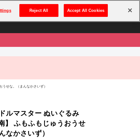
は
ログイン・新規登録
ttings
Reject All
Accept All Cookies
は
うおうせな。（まんなかさいず）
ドルマスター ぬいぐるみ
南】 ふもふもじゅうおうせ
んなかさいず）