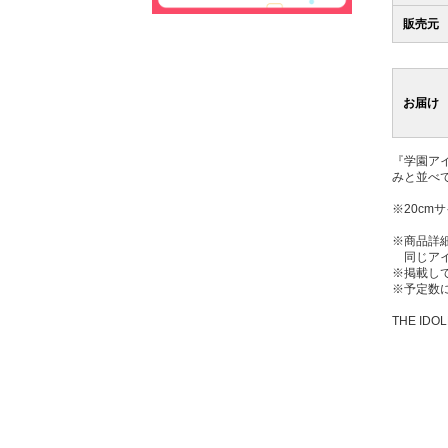
販売元
お届け
『学園ア
みと並べ
※20c
※商品詳
同じアイ
※掲載し
※予定数
THE IDOL