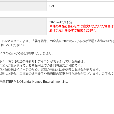
Gift
2026年12月予定
※他の商品とあわせてご注文いただいた場合は
届け予定日を必ずご確認ください。
イドルマスター』より、「花海佑芽」の全高40cmのぬいぐるみが登場！衣装の細部
て飾ってください♪
mサイズのぬいぐるみは付属いたしません。
細ページに【発送条件あり】アイコンが表示されている商品は、
コンが表示されている商品同士でのみ同時注文が可能です。
ている画像はイメージのため、実際の商品とは多少異なる場合があります。
に達した場合、ご注文の途中終了や発売日の変更を行う場合がございます。ご了承く
M@STER™& ©Bandai Namco Entertainment Inc.