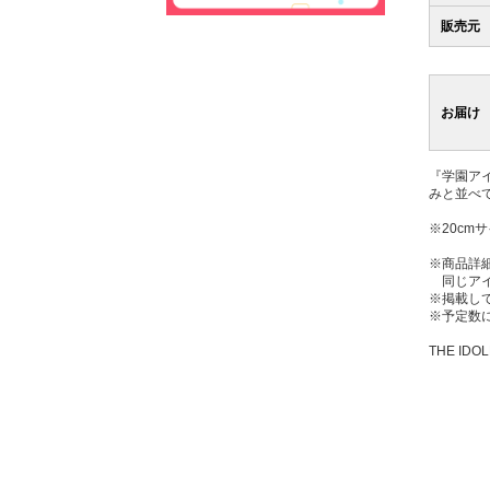
販売元
お届け
『学園ア
みと並べ
※20c
※商品詳
同じアイ
※掲載し
※予定数
THE IDOL