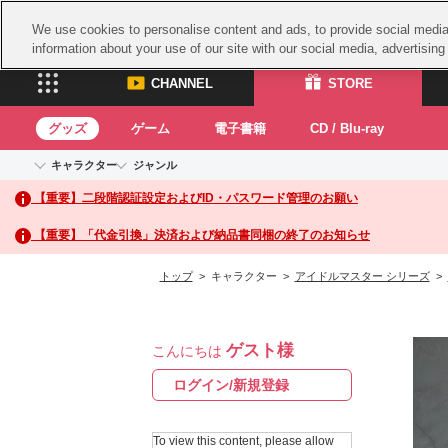
We use cookies to personalise content and ads, to provide social media 
information about your use of our site with our social media, advertisin
CHANNEL
STORE
グッズ
ゲーム
電子書籍
CD / Blu-ray
キャラクター
ジャンル
CHANNEL
STORE
【重要】二段階認証設定およびID・パスワード管理のお願い
アイドルマスターシリーズ
イベントグッズ
鉄拳
ASOBI CHANNEL TOP
ASOBI STORE 
トイ・ホビー
太鼓
アイドルマスター
【重要】「代金引換」決済および納品書同梱の終了のお知らせ
アイドルマスター シンデレラガールズ
グッズ
生活雑貨
ACE 
アイドルマスター ミリオンライブ！
トップ
> キャラクター >
アイドルマスター シリーズ
>
ゲーム
パッ
アイドルマスター SideM
アイドルマスター シャイニーカラーズ
ナム
電子書籍
学園アイドルマスター
ゲスト様
スサ
こんにちは
CD / Blu-ray
プロジェクトアイマス ヴイアライヴ
ガン
ログイン/新規登録
テイルズ オブ シリーズ
ドラ
電音部
To view this content, please allow