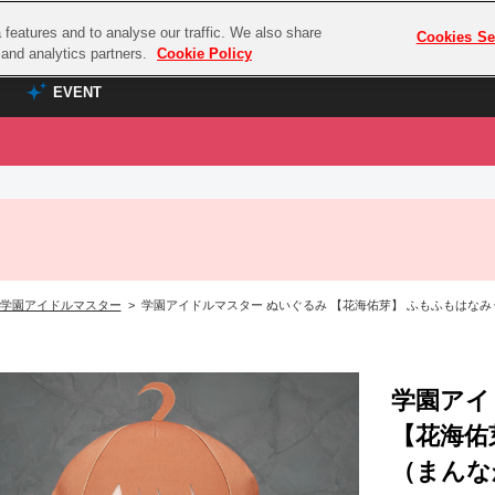
features and to analyse our traffic. We also share
プレミアム会員と
Cookies Se
g and analytics partners.
Cookie Policy
EVENT
EVENT
ラブライブ！シリーズ
プレミアム会員と
TOP
ASOBI TICKET
の達人
ラブライブ！
ラブライブ！サンシャイン‼
ASOBI STAGE
COMBAT
ラブライブ！虹ヶ咲学園スクールアイドル同好会
学園アイドルマスター
> 学園アイドルマスター ぬいぐるみ 【花海佑芽】 ふもふもはな
その他先行受付
クマン
ラブライブ！スーパースター!!
コクラシック
アイドリッシュセブン
ノオマジック
学園アイ
モフモフパレード
ダムシリーズ
【花海佑
ゴンボール
（まんな