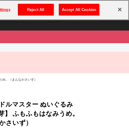
は
ログイン・新規登録
ttings
Reject All
Accept All Cookies
は
みうめ。（まんなかさいず）
ドルマスター ぬいぐるみ
芽】 ふもふもはなみうめ。
かさいず）