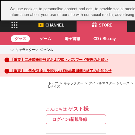
We use cookies to personalise content and ads, to provide social media 
information about your use of our site with our social media, advertisin
CHANNEL
STORE
グッズ
ゲーム
電子書籍
CD / Blu-ray
キャラクター
ジャンル
CHANNEL
STORE
【重要】二段階認証設定およびID・パスワード管理のお願い
アイドルマスターシリーズ
イベントグッズ
鉄拳
ASOBI CHANNEL TOP
ASOBI STORE 
トイ・ホビー
太鼓
アイドルマスター
【重要】「代金引換」決済および納品書同梱の終了のお知らせ
アイドルマスター シンデレラガールズ
グッズ
生活雑貨
ACE 
アイドルマスター ミリオンライブ！
トップ
> キャラクター >
アイドルマスター シリーズ
>
Lサイズ
ゲーム
パッ
アイドルマスター SideM
アイドルマスター シャイニーカラーズ
ナム
電子書籍
学園アイドルマスター
スサ
CD / Blu-ray
プロジェクトアイマス ヴイアライヴ
ゲスト様
こんにちは
ガン
ログイン/新規登録
テイルズ オブ シリーズ
ドラ
電音部