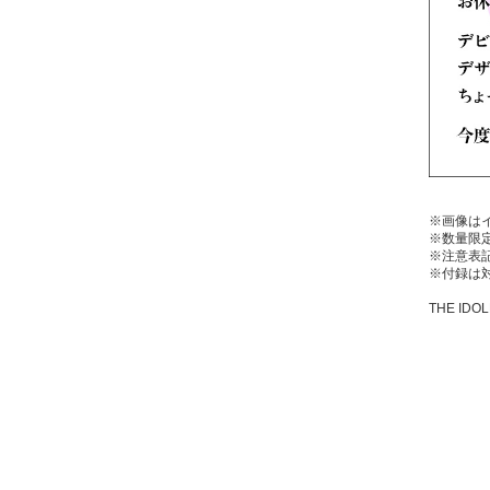
※画像は
※数量限
※注意表
※付録は
THE IDOL