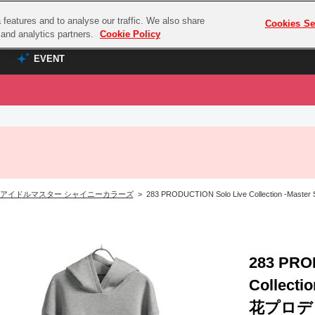
features and to analyse our traffic. We also share
プレミアム会員と
Cookies Se
g and analytics partners.
Cookie Policy
EVENT
EVENT
ラブライブ！シリーズ
プレミアム会員と
TOP
ASOBI TICKET
の達人
ラブライブ！
ラブライブ！サンシャイン‼
ASOBI STAGE
COMBAT
ラブライブ！虹ヶ咲学園スクールアイドル同好会
アイドルマスター シャイニーカラーズ
> 283 PRODUCTION Solo Live Collectio
その他先行受付
クマン
ラブライブ！スーパースター!!
コクラシック
アイドリッシュセブン
ノオマジック
モフモフパレード
283 PRO
ダムシリーズ
Collecti
ゴンボール
花プロデ