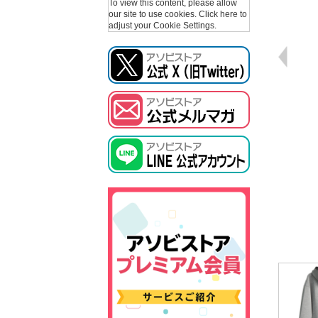
To view this content, please allow
our site to use cookies.
Click here to
adjust your Cookie Settings.