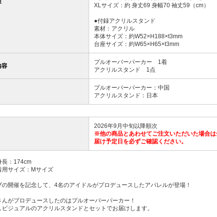
様
XLサイズ：約 身丈69 身幅70 袖丈59（cm）
●付録アクリルスタンド
素材：アクリル
本体サイズ：約W52×H188×t3mm
台座サイズ：約W65×H65×t3mm
プルオーバーパーカー 1着
内容
アクリルスタンド 1点
プルオーバーパーカー：中国
アクリルスタンド：日本
2026年9月中旬以降順次
※他の商品とあわせてご注文いただいた場合は
届け予定日を必ずご確認ください。
長：174cm
着用サイズ：Mサイズ
ブの開催を記念して、4名のアイドルがプロデュースしたアパレルが登場！
さんがプロデュースしたのはプルオーバーパーカー！
しビジュアルのアクリルスタンドとセットでお届けします。