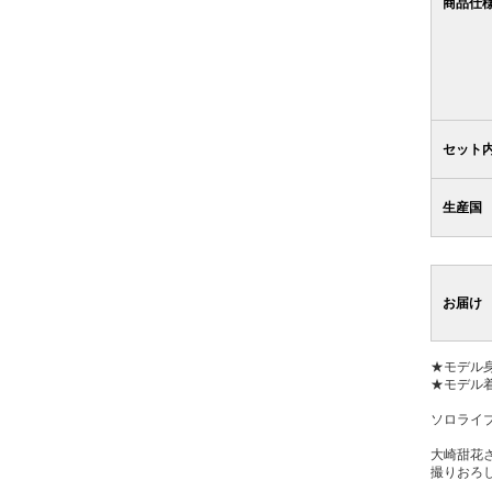
商品仕
セット
生産国
お届け
★モデル身
★モデル
ソロライ
大崎甜花
撮りおろ