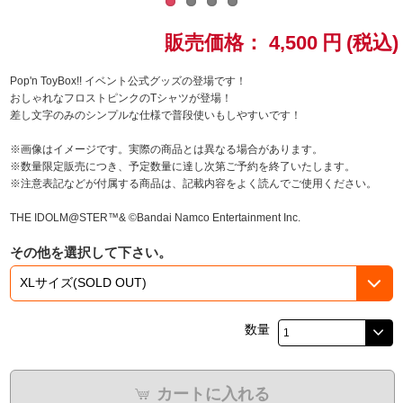
ドラゴンボール
販売価格：
4,500
円
(税込)
ラブライブ！シリーズ
Pop'n ToyBox!! イベント公式グッズの登場です！
おしゃれなフロストピンクのTシャツが登場！
差し文字のみのシンプルな仕様で普段使いもしやすいです！
ラブライブ！
※画像はイメージです。実際の商品とは異なる場合があります。
ラブライブ！サンシャイン‼
※数量限定販売につき、予定数量に達し次第ご予約を終了いたします。
※注意表記などが付属する商品は、記載内容をよく読んでご使用ください。
ラブライブ！虹ヶ咲学園スクールアイドル同好会
THE IDOLM@STER™& ©Bandai Namco Entertainment Inc.
ラブライブ！スーパースター!!
その他を選択して下さい。
アイドリッシュセブン
モフモフパレード
数量
カートに入れる