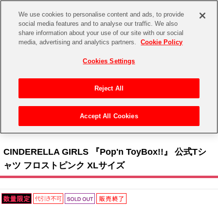
We use cookies to personalise content and ads, to provide
social media features and to analyse our traffic. We also
share information about your use of our site with our social
CHANNEL
STORE
EVENT
media, advertising and analytics partners.
Cookie Policy
グッズ
ゲーム
電子書籍
CD / Blu-ray
Cookies Settings
キャラクター
ジャンル
CHANNEL
アイドルマスターシリーズ
イベントグッズ
【重要】二段階認証設定およびID・パスワード管理のお願い
Reject All
ASOBI CHANNEL TOP
トイ・ホビー
アイドルマスター
【重要】「代金引換」決済および納品書同梱の終了のお知らせ
Accept All Cookies
STORE
トップ
生活雑貨
> キャラクター >
アイドルマスター シリーズ
>
アイドルマスター シンデレラガール
アイドルマスター シンデレラガールズ
ズ
> CINDERELLA GIRLS 『Pop'n ToyBox!!』 公式Tシャツ フロストピンク XLサイズ
ASOBI STORE TOP
グッズ
アイドルマスター ミリオンライブ！
CINDERELLA GIRLS 『Pop'n ToyBox!!』 公式Tシ
ゲーム
電子書籍
ャツ フロストピンク XLサイズ
アイドルマスター SideM
CD / Blu-ray
アイドルマスター シャイニーカラーズ
EVENT
学園アイドルマスター