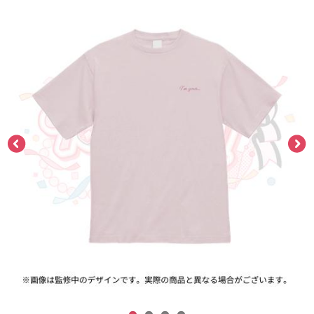
ASOBI TICKET
ASOBI STAGE
プロジェクトアイマス ヴイアライヴ
その他先行受付
テイルズ オブ シリーズ
電音部
プレミアム会員とは
鉄拳
太鼓の達人
ACE COMBAT
パックマン
ナムコクラシック
スサノオマジック
ガンダムシリーズ