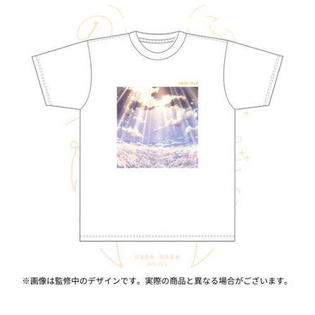
ASOBI TICKET
ASOBI STAGE
プロジェクトアイマス ヴイアライヴ
その他先行受付
テイルズ オブ シリーズ
電音部
プレミアム会員とは
鉄拳
太鼓の達人
ACE COMBAT
パックマン
ナムコクラシック
スサノオマジック
ガンダムシリーズ