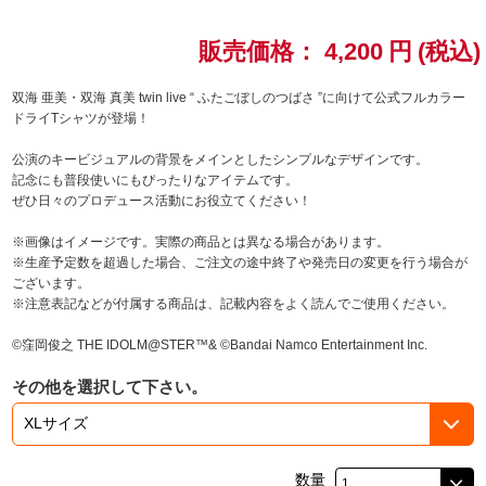
ドラゴンボール
販売価格：
4,200
円
(税込)
ラブライブ！シリーズ
双海 亜美・双海 真美 twin live “ ふたごぼしのつばさ ”に向けて公式フルカラー
ドライTシャツが登場！
ラブライブ！
公演のキービジュアルの背景をメインとしたシンプルなデザインです。
記念にも普段使いにもぴったりなアイテムです。
ラブライブ！サンシャイン‼
ぜひ日々のプロデュース活動にお役立てください！
※画像はイメージです。実際の商品とは異なる場合があります。
ラブライブ！虹ヶ咲学園スクールアイドル同好会
※生産予定数を超過した場合、ご注文の途中終了や発売日の変更を行う場合が
ございます。
ラブライブ！スーパースター!!
※注意表記などが付属する商品は、記載内容をよく読んでご使用ください。
©窪岡俊之 THE IDOLM@STER™& ©Bandai Namco Entertainment Inc.
アイドリッシュセブン
その他を選択して下さい。
モフモフパレード
数量