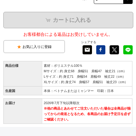
カートに入れる
お客様都合による返品はお受けしていません。
シェアする
お気に入りに登録
商品仕様
素材：ポリエステル100％
Mサイズ：約 身丈68 身幅51 肩幅47 袖丈21（cm）
Lサイズ：約 身丈71 身幅54 肩幅49 袖丈22（cm）
XLサイズ：約 身丈74 身幅57 肩幅51 袖丈23（cm）
生産国
本体：ベトナムまたはミャンマー 印刷：日本
お届け
2026年7月下旬以降順次
※他の商品とあわせてご注文いただいた場合は全商品が揃
ってからの発送となるため、各商品のお届け予定日を必ず
ご確認ください。