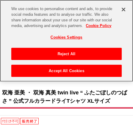
We use cookies to personalise content and ads, to provide
social media features and to analyse our traffic. We also
share information about your use of our site with our social
CHANNEL
STORE
EVENT
media, advertising and analytics partners.
Cookie Policy
グッズ
ゲーム
電子書籍
CD / Blu-ray
Cookies Settings
キャラクター
ジャンル
CHANNEL
アイドルマスターシリーズ
イベントグッズ
【重要】二段階認証設定およびID・パスワード管理のお願い
Reject All
ASOBI CHANNEL TOP
トイ・ホビー
アイドルマスター
【重要】「代金引換」決済および納品書同梱の終了のお知らせ
Accept All Cookies
STORE
トップ
生活雑貨
> キャラクター >
アイドルマスター シリーズ
>
アイドルマスター
> 双海 亜美 ・ 双
アイドルマスター シンデレラガールズ
海 真美 twin live “ ふたごぼしのつばさ ” 公式フルカラードライTシャツ XLサイズ
ASOBI STORE TOP
グッズ
アイドルマスター ミリオンライブ！
双海 亜美 ・ 双海 真美 twin live “ ふたごぼしのつば
ゲーム
電子書籍
さ ” 公式フルカラードライTシャツ XLサイズ
アイドルマスター SideM
CD / Blu-ray
アイドルマスター シャイニーカラーズ
EVENT
学園アイドルマスター