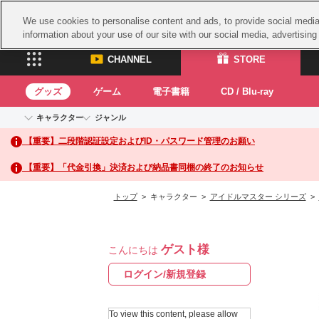
We use cookies to personalise content and ads, to provide social media 
information about your use of our site with our social media, advertisin
CHANNEL
STORE
グッズ
ゲーム
電子書籍
CD / Blu-ray
キャラクター
ジャンル
CHANNEL
STORE
【重要】二段階認証設定およびID・パスワード管理のお願い
アイドルマスターシリーズ
イベントグッズ
鉄拳
ASOBI CHANNEL TOP
ASOBI STORE 
トイ・ホビー
太鼓
アイドルマスター
【重要】「代金引換」決済および納品書同梱の終了のお知らせ
アイドルマスター シンデレラガールズ
グッズ
生活雑貨
ACE 
アイドルマスター ミリオンライブ！
トップ
> キャラクター >
アイドルマスター シリーズ
>
ゲーム
パッ
アイドルマスター SideM
アイドルマスター シャイニーカラーズ
ナム
電子書籍
学園アイドルマスター
ゲスト様
スサ
こんにちは
CD / Blu-ray
プロジェクトアイマス ヴイアライヴ
ガン
ログイン/新規登録
テイルズ オブ シリーズ
ドラ
電音部
To view this content, please allow