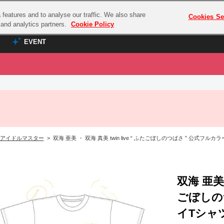
features and to analyse our traffic. We also share
プレミアム会員と
Cookies Se
g and analytics partners.
Cookie Policy
EVENT
EVENT
ラブライブ！シリーズ
プレミアム会員と
TOP
ASOBI TICKET
の達人
ラブライブ！
ラブライブ！サンシャイン‼
ASOBI STAGE
COMBAT
ラブライブ！虹ヶ咲学園スクールアイドル同好会
アイドルマスター
> 双海 亜美 ・ 双海 真美 twin live “ ふたごぼしのつばさ ” 公式フル
その他先行受付
クマン
ラブライブ！スーパースター!!
コクラシック
アイドリッシュセブン
ノオマジック
双海 亜美 
モフモフパレード
ダムシリーズ
ごぼしの
ゴンボール
イTシャ