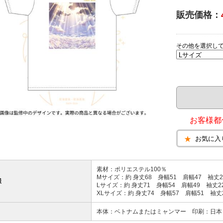
販売価格：
その他を選択し
お客様都
お気に入
素材：ポリエステル100％
Mサイズ：約 身丈68 身幅51 肩幅47 袖丈2
様
Lサイズ：約 身丈71 身幅54 肩幅49 袖丈2
XLサイズ：約 身丈74 身幅57 肩幅51 袖丈
本体：ベトナムまたはミャンマー 印刷：日本