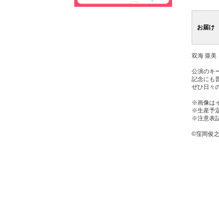
お届け
双海 亜美
公演のキ
記念にも
ぜひ日々
※画像は
※生産予
※注意表
©窪岡俊之 TH