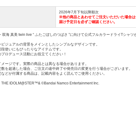
2026年7月下旬以降順次
※他の商品とあわせてご注文いただいた場合は
届け予定日を必ずご確認ください。
・双海 真美 twin live “ ふたごぼしのつばさ ”に向けて公式フルカラードライTシャ
ービジュアルの背景をメインとしたシンプルなデザインです。
普段使いにもぴったりなアイテムです。
のプロデュース活動にお役立てください！
イメージです。実際の商品とは異なる場合があります。
定数を超過した場合、ご注文の途中終了や発売日の変更を行う場合がございます。
記などが付属する商品は、記載内容をよく読んでご使用ください。
E IDOLM@STER™& ©Bandai Namco Entertainment Inc.