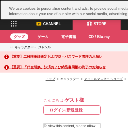
We use cookies to personalise content and ads, to provide social media 
information about your use of our site with our social media, advertisin
CHANNEL
STORE
グッズ
ゲーム
電子書籍
CD / Blu-ray
キャラクター
ジャンル
CHANNEL
STORE
【重要】二段階認証設定およびID・パスワード管理のお願い
アイドルマスターシリーズ
イベントグッズ
鉄拳
ASOBI CHANNEL TOP
ASOBI STORE 
トイ・ホビー
太鼓
アイドルマスター
【重要】「代金引換」決済および納品書同梱の終了のお知らせ
アイドルマスター シンデレラガールズ
グッズ
生活雑貨
ACE 
アイドルマスター ミリオンライブ！
トップ
> キャラクター >
アイドルマスター シリーズ
>
ゲーム
パッ
アイドルマスター SideM
アイドルマスター シャイニーカラーズ
ナム
電子書籍
学園アイドルマスター
ゲスト様
スサ
こんにちは
CD / Blu-ray
プロジェクトアイマス ヴイアライヴ
ガン
ログイン/新規登録
テイルズ オブ シリーズ
ドラ
電音部
To view this content, please allow