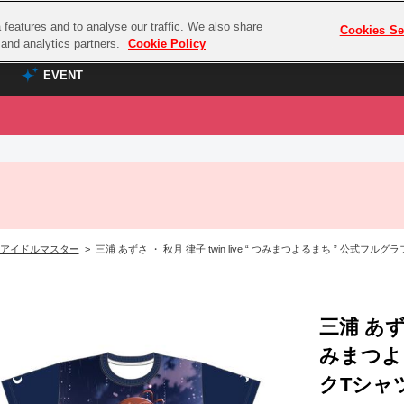
features and to analyse our traffic. We also share
プレミアム会員と
Cookies Se
g and analytics partners.
Cookie Policy
EVENT
EVENT
ラブライブ！シリーズ
プレミアム会員と
TOP
ASOBI TICKET
の達人
ラブライブ！
ラブライブ！サンシャイン‼
ASOBI STAGE
COMBAT
ラブライブ！虹ヶ咲学園スクールアイドル同好会
アイドルマスター
> 三浦 あずさ ・ 秋月 律子 twin live “ つみまつよるまち ” 公式フ
その他先行受付
クマン
ラブライブ！スーパースター!!
コクラシック
アイドリッシュセブン
ノオマジック
三浦 あずさ
モフモフパレード
ダムシリーズ
みまつよ
ゴンボール
クTシャ