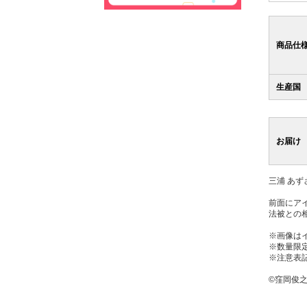
商品仕
生産国
お届け
三浦 あず
前面にア
法被との
※画像は
※数量限
※注意表
©窪岡俊之 TH