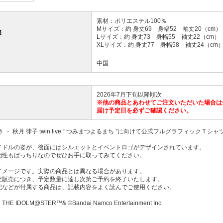
素材：ポリエステル100％
Mサイズ：約 身丈69 身幅52 袖丈20（cm）
様
Lサイズ：約 身丈73 身幅55 袖丈22（cm）
XLサイズ：約 身丈77 身幅58 袖丈24（cm
中国
2026年7月下旬以降順次
※他の商品とあわせてご注文いただいた場合は
届け予定日を必ずご確認ください。
さ ・ 秋月 律子 twin live “ つみまつよるまち ”に向けて公式フルグラフィックＴシ
イドルの姿が、後面にはシルエットとイベントロゴがデザインされています。
相性もばっちりなのでぜひお手に取ってみてください。
イメージです。実際の商品とは異なる場合があります。
定販売につき、予定数量に達し次第ご予約を終了いたします。
記などが付属する商品は、記載内容をよく読んでご使用ください。
E IDOLM@STER™& ©Bandai Namco Entertainment Inc.